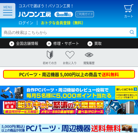
コスパで選ぼう！パソコン工房！
MENU
ご利用ガイド
カート
ログイン
おトクな会員登録（無料）
全国店舗情報
修理・サポート
買取
初めての方
お気に入り
閲覧履歴
PCパーツ・周辺機器 5,000円以上の商品で
送料無料