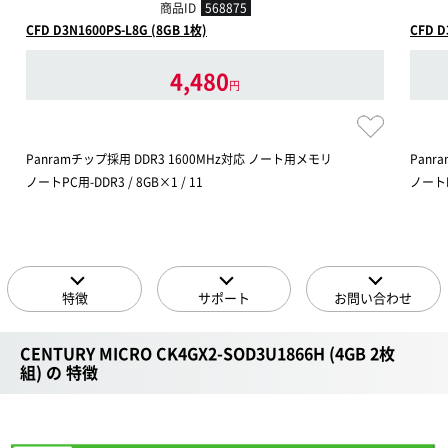
商品ID
568875
CFD D3N1600PS-L8G (8GB 1枚)
CFD D
4,480
円
Panramチップ採用 DDR3 1600MHz対応 ノート用メモリ
Panr
ノートPC用-DDR3 / 8GB×1 / 11
ノートPC
特徴
サポート
お問い合わせ
CENTURY MICRO CK4GX2-SOD3U1866H (4GB 2枚
組) の 特徴