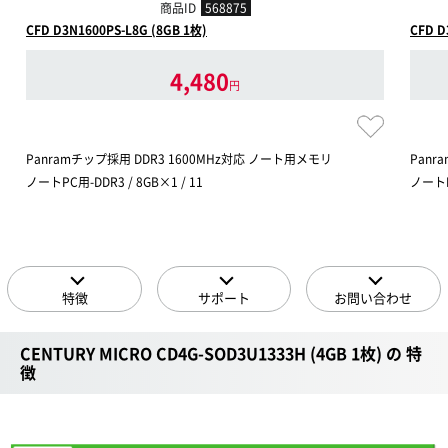
商品ID
568875
CFD D3N1600PS-L8G (8GB 1枚)
CFD D
4,480
円
Panramチップ採用 DDR3 1600MHz対応 ノート用メモリ
Panr
ノートPC用-DDR3 / 8GB×1 / 11
ノートPC
特徴
サポート
お問い合わせ
CENTURY MICRO CD4G-SOD3U1333H (4GB 1枚) の 特
徴