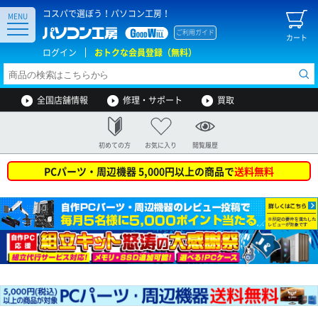
コスパで選ぼう！パソコン工房！
MENU
ご利用ガイド
カート
ログイン
おトクな会員登録（無料）
全国店舗情報
修理・サポート
買取
初めての方
お気に入り
閲覧履歴
PCパーツ・周辺機器 5,000円以上の商品で
送料無料