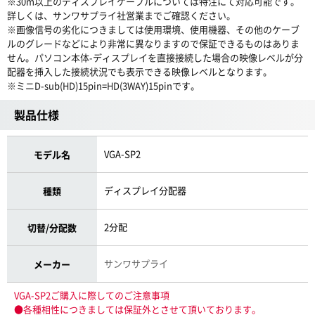
※30m以上のディスプレイケーブルについては特注にて対応可能です。
詳しくは、サンワサプライ社営業までご確認ください。
※画像信号の劣化につきましては使用環境、使用機器、その他のケーブ
ルのグレードなどにより非常に異なりますので保証できるものはありま
せん。パソコン本体-ディスプレイを直接接続した場合の映像レベルが分
配器を挿入した接続状況でも表示できる映像レベルとなります。
※ミニD-sub(HD)15pin=HD(3WAY)15pinです。
製品仕様
VGA-SP2
モデル名
ディスプレイ分配器
種類
2分配
切替/分配数
サンワサプライ
メーカー
VGA-SP2ご購入に際してのご注意事項
●各種相性につきましては保証外とさせて頂いております。