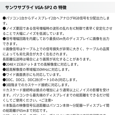
サンワサプライ VGA-SP2 の 特徴
●パソコン1台からディスプレイ2台へアナログRGB信号を分配出力しま
す。
●ノイズ要因である信号増幅時の波形の乱れをIC制御で素早く安定化させ
ることで大幅にノイズを低減しています。
●信号増幅回路を内蔵しており最長65m先のディスプレイに画像を出力
できます。
※画像信号はケーブル上での信号損失が非常に大きく、ケーブルの品質
によっても劣化具合が大きく左右されます。
長距離伝送時は場合により画質が劣化することがあります。
●2048×1536ドットまでの高解像度に対応します。
●超高解像度の帯域幅350MHzに対応します。
●ワイド画面表示にも対応しています。
●DDC、DDC2、DDC2B(ポート1のみ)対応します。
●3段階までのカスケード接続に対応します。
※カスケード接続時は接点の増加により通常以上にノイズの影響を受け
ます。パソコンから最先端のディスプレイまでの総距離をできるだけ短
くしてご使用ください。<ご注意>
※本製品の映像信号伝送距離はパソコン本体〜分配器〜ディスプレイ間
の総距離が65mまで対応です。