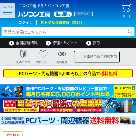
コスパで選ぼう！パソコン工房！
MENU
ご利用ガイド
カート
ログイン
おトクな会員登録（無料）
全国店舗情報
修理・サポート
買取
お電話でのご相談窓口
初めての方
お気に入り
閲覧履歴
PCパーツ・周辺機器 5,000円以上の商品で
送料無料
送料無料