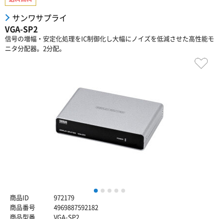
サンワサプライ
VGA-SP2
信号の増幅・安定化処理をIC制御化し大幅にノイズを低減させた高性能モ
ニタ分配器。2分配。
1
2
3
4
5
商品ID
972179
商品番号
4969887592182
商品型番
VGA-SP2