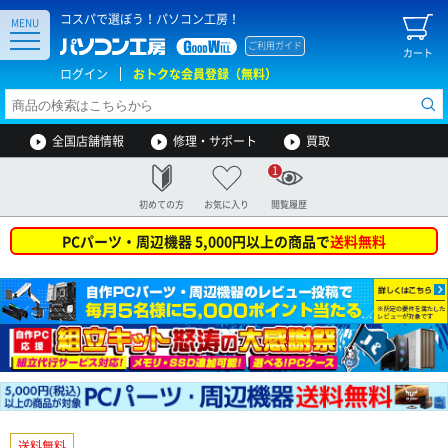
コスパで選ぼう！パソコン工房！
MENU
ご利用ガイド
カート
ログイン
おトクな会員登録（無料）
全国店舗情報
修理・サポート
買取
1
初めての方
お気に入り
閲覧履歴
PCパーツ・周辺機器 5,000円以上の商品で
送料無料
送料無料