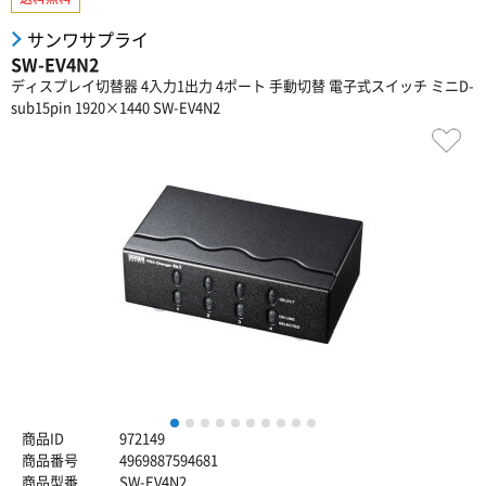
サンワサプライ
SW-EV4N2
ディスプレイ切替器 4入力1出力 4ポート 手動切替 電子式スイッチ ミニD-
sub15pin 1920×1440 SW-EV4N2
1
2
3
4
5
6
7
8
9
10
商品ID
972149
商品番号
4969887594681
商品型番
SW-EV4N2