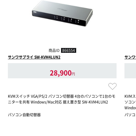
商品ID
866554
サンワサプライ SW-KVM4LUN2
サンワサ
28,900
円
KVMスイッチ VGA/PS/2 パソコン切替器 4台のパソコンで1台のモ
KVMス
ニターを共有 Windows/Mac対応 据え置き型 SW-KVM4LUN2
ソコン
Wind
パソコン自動切替器
パソコ