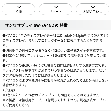
特徴
サポート
お問い合わせ
サンワサプライ SW-EV4N2 の 特徴
●パソコン4台のディスプレイ信号/ミニD-sub(HD)15pinを切り替えて1台
のディスプレイ、またはプロジェクターなどに表示することができま
す。
●切替器内の信号ロスが限りなくゼロに近い電子式スイッチ方式です。
●1920×1440(リフレッシュレート85Hzまで)の高解像度に対応していま
す。
●パソコンの電源OFF時には切替器の動作LEDも消灯する連動方式です。
※ディスプレイ映像信号が流れている場合のみLEDが点灯します。ACア
ダプタを接続しただけではLEDは点灯しません。
※パソコンにより電源OFF時にも常時電流が流れるためLEDが消灯しない
場合があります。
<ご注意>
※1台のパソコンで4台のディスプレイを切替えることはできません。
※本製品には接続用ケーブルは付属しておりません。別途接続ケーブル
をご使用ください。