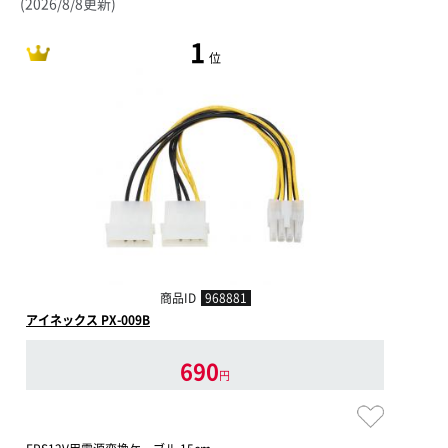
(2026/8/8更新)
1
位
商品ID
968881
アイネックス PX-009B
690
円