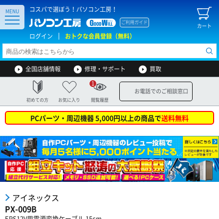
コスパで選ぼう！パソコン工房！
MENU
ご利用ガイド
カート
ログイン
おトクな会員登録（無料）
全国店舗情報
修理・サポート
買取
1
お電話でのご相談窓口
初めての方
お気に入り
閲覧履歴
PCパーツ・周辺機器 5,000円以上の商品で
送料無料
アイネックス
PX-009B
EPS12V用電源変換ケーブル 15cm