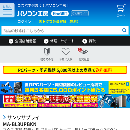
コスパで選ぼう！パソコン工房！
MENU
ご利用ガイド
カート
ログイン
おトクな会員登録（無料）
全国店舗情報
修理・サポート
買取
1
初めての方
お気に入り
閲覧履歴
PCパーツ・周辺機器 5,000円以上の商品で
送料無料
サンワサプライ
MA-BL3UPBKN
マウス 有線 静音 小型 ブルーLED ケーブル長1.8m ブラック 3ボタン