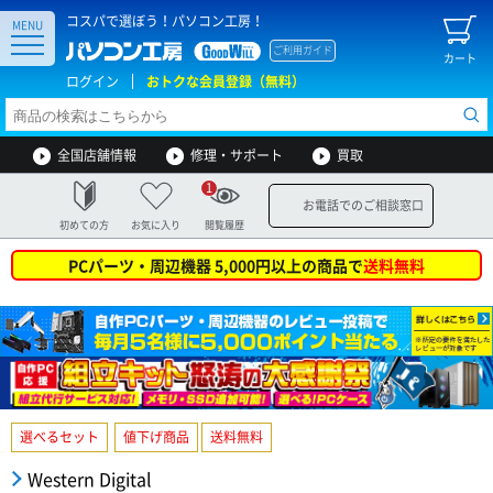
コスパで選ぼう！パソコン工房！
MENU
ご利用ガイド
カート
ログイン
おトクな会員登録（無料）
全国店舗情報
修理・サポート
買取
1
お電話でのご相談窓口
初めての方
お気に入り
閲覧履歴
PCパーツ・周辺機器 5,000円以上の商品で
送料無料
選べるセット
値下げ商品
送料無料
Western Digital