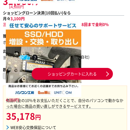
31,980
円
14,000円
ショッピングローン決済(
10
回払い)なら
月々
3,100
円
三井住友カード ショッピングクレジットなら48回まで金利0%
獲得ポイント内訳
ポイント：
0ポイント
出荷予定
在庫状況
出荷元
在庫あり
物流倉庫(自社)
当日出荷
?
数量
ショッピングカートに入れる
WEB安心交換保証をつけて購入
4,000円
商品代金の10％をお支払いただくことで、自分のパソコンで動かなか
った場合に商品の買い直しができるサービスです。
35,178
円
WEB安心交換保証について