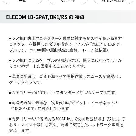
ELECOM LD-GPAT/BK1/RS の 特徴
■ツメ折れ防止プロテクターと屈曲に対する耐久性が高い新素材
コネクターを採用したダブル構造で、ツメが折れにくいLANケー
ブルです。 ※1000回の屈曲検査に合格(エレコム社検証)
■ツメ折れによるケーブルの脱落が防げ、長期にわたってしっか
りとLANポートに固定することができます。
■環境に配慮し、ゴミを減らせて開梱作業もスムーズな簡易パッ
ケージタイプです。
■カテゴリー6Aに対応したスタンダードなLANケーブルです。
■高速光通信に最適な、次世代10ギガビット・イーサネットの
「10GBASE-T」に対応しています。
■カテゴリー6の2倍である500MHzまでの高周波領域まで対応して
おり、ノイズ干渉にも強く、高速で安定したネットワーク環境を
実現します。