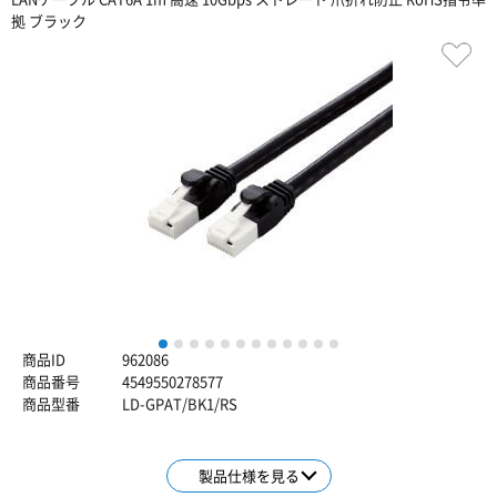
拠 ブラック
1
2
3
4
5
6
7
8
9
10
11
12
商品ID
962086
商品番号
4549550278577
商品型番
LD-GPAT/BK1/RS
製品仕様を見る