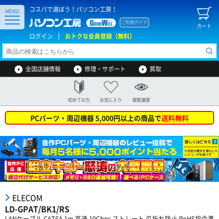
コスパで選ぼう！パソコン工房！
MENU
ご利用ガイド
カート
ログイン
おトクな会員登録（無料）
全国店舗情報
修理・サポート
買取
初めての方
お気に入り
閲覧履歴
PCパーツ・周辺機器 5,000円以上の商品で
送料無料
ELECOM
LD-GPAT/BK1/RS
LANケーブル CAT6A 1m 高速 10Gbps ストレート 爪折れ防止 RoHS指令準