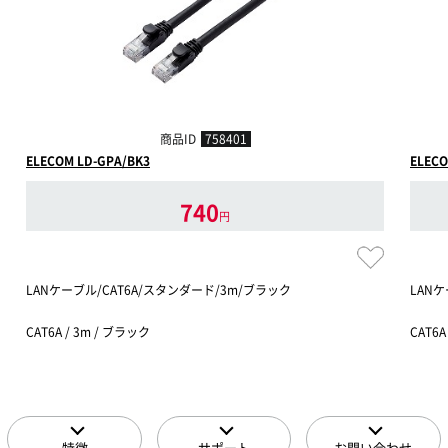
商品ID
758401
ELECOM LD-GPA/BK3
ELECO
740
円
LANケーブル/CAT6A/スタンダード/3m/ブラック
LANケ
CAT6A / 3m / ブラック
CAT6A
特徴
サポート
お問い合わせ