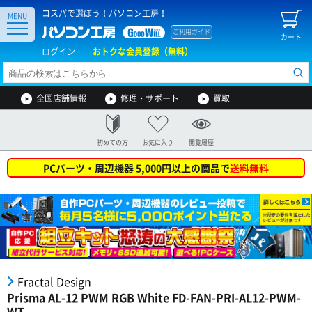
コスパで選ぼう！パソコン工房！
MENU
ご利用ガイド
カート
ログイン
おトクな会員登録（無料）
全国店舗情報
修理・サポート
買取
初めての方
お気に入り
閲覧履歴
PCパーツ・周辺機器 5,000円以上の商品で
送料無料
Fractal Design
Prisma AL-12 PWM RGB White FD-FAN-PRI-AL12-PWM-
WT