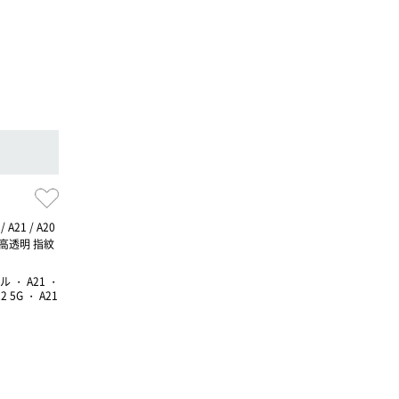
/ A21 / A20
ルム 高透明 指紋
プル ・ A21 ・
2 5G ・ A21