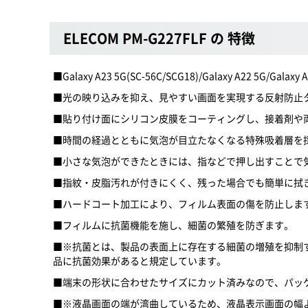
ELECOM PM-G227FLF の 特徴
■Galaxy A23 5G(SC-56C/SCG18)/Galaxy A22
■光の映り込みを抑え、見やすい画面を実現する反射防止
■貼り付け面にシリコン皮膜をコーティングし、接着剤や
■時間の経過とともに気泡が目立たなくなる特殊吸着層を
■小さな気泡ができたときには、指などで押し出すことで
■指紋・皮脂汚れが付きにくく、残った場合でも簡単に拭
■ハードコート加工により、フィルム表面の傷を防止しま
■フィルムに抗菌機能を施し、細菌の繁殖を防ぎます。
■※抗菌とは、製品の表面上に存在する細菌の増殖を抑制す
品に抗菌効果があると規定しています。
■端末の形状に合わせたサイズにカット済みなので、パッ
■※液晶画面の端が湾曲しているため、液晶表示画面の幅