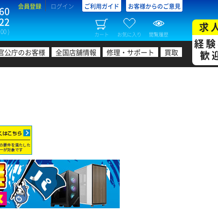
会員登録
ログイン
ご利用ガイド
お客様からのご意見
60
22
求
00 )
カート
お気に入り
閲覧履歴
経験
官公庁のお客様
全国店舗情報
修理・サポート
買取
歓