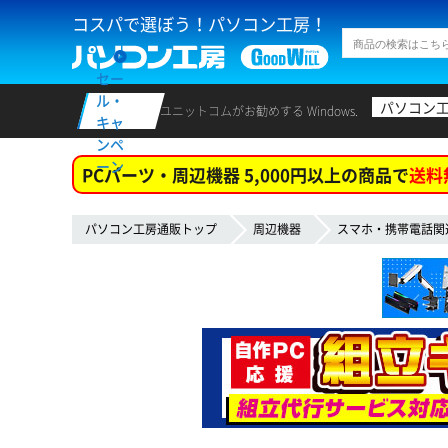
コスパで選ぼう！パソコン工房！
セー
ル・
パソコン
ユニットコムがお勧めする Windows.
キャ
ンペ
ーン
PCパーツ・周辺機器 5,000円以上の商品で
送料
パソコン工房通販トップ
周辺機器
スマホ・携帯電話関