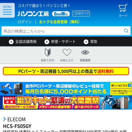
コスパで選ぼう！パソコン工房！
MENU
ご利用ガイド
カート
ログイン
おトクな会員登録（無料）
全国店舗情報
修理・サポート
買取
初めての方
お気に入り
閲覧履歴
PCパーツ・周辺機器 5,000円以上の商品で
送料無料
ELECOM
HCS-FS05GY
体組成計 体重計 ヘルスメーター 自動認識機能付 MRI測定 100g単位 大画