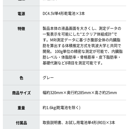
DC4.5V単4形乾電池×3本
電源
製品本体の液晶画面を大きくし、測定データの
特徴
一覧表示を可能にした“エクリア体組成計”で
す。MRI測定データに基づき腹部全体の内臓脂
肪を算出する体積推定方式を筑波大学と共同で
開発。 100g単位の精密な測定が可能で、内臓脂
肪レベル・体脂肪率・骨格筋率・皮下脂肪率・
基礎代謝など8項目を測定可能です。
グレー
色
幅約320mm×奥行約285mm×高さ約25mm
商品サイズ
約1.6kg(乾電池を除く)
重量
取扱説明書、お試し用電池単4形(R03)×3本
付属品