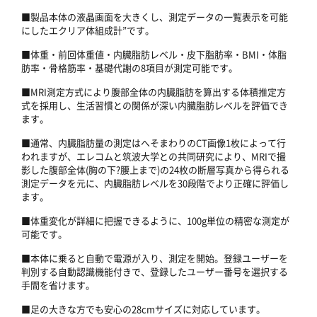
■製品本体の液晶画面を大きくし、測定データの一覧表示を可能
にしたエクリア体組成計”です。
■体重・前回体重値・内臓脂肪レベル・皮下脂肪率・BMI・体脂
肪率・骨格筋率・基礎代謝の8項目が測定可能です。
■MRI測定方式により腹部全体の内臓脂肪を算出する体積推定方
式を採用し、生活習慣との関係が深い内臓脂肪レベルを評価でき
ます。
■通常、内臓脂肪量の測定はへそまわりのCT画像1枚によって行
われますが、エレコムと筑波大学との共同研究により、MRIで撮
影した腹部全体(胸の下?腰上まで)の24枚の断層写真から得られる
測定データを元に、内臓脂肪レベルを30段階でより正確に評価し
ます。
■体重変化が詳細に把握できるように、100g単位の精密な測定が
可能です。
■本体に乗ると自動で電源が入り、測定を開始。登録ユーザーを
判別する自動認識機能付きで、登録したユーザー番号を選択する
手間を省けます。
■足の大きな方でも安心の28cmサイズに対応しています。