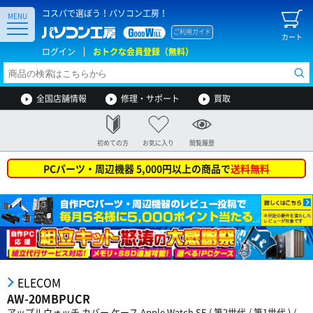
コスパで選ぼう！パソコン工房！
MENU
ご利用ガイド
カート
ログイン
おトクな会員登録（無料）
全国店舗情報
修理・サポート
買取
初めての方
お気に入り
閲覧履歴
PCパーツ・周辺機器 5,000円以上の商品で
送料無料
ELECOM
AW-20MBPUCR
アップルウォッチ カバー ケース Apple Watch SE ( 第2世代 / 第1世代 ) /