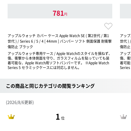
781
円
アップルウォッチ カバー ケース Apple Watch SE ( 第2世代 / 第1
アップル
世代 ) / Series 6 / 5 / 4 [ 44mm ] バンパー ソフト 側面保護 耐衝撃
世代 ) 
傷防止 ブラック
傷防止
アップルウォッチ専用ケース / Apple Watchのスタイルを損ねず、
アップ
傷、衝撃から本体側面を守り、ガラスフィルムを貼っていても装
傷、衝
着可能な、Apple Watch用ソフトバンパーです。 ※Apple Watch
着可能な
Series 5 セラミックケースには対応しません。
Ser
この商品と同じカテゴリの閲覧ランキング
(2026/8/6更新)
1
位