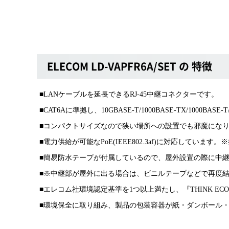
ELECOM LD-VAPFR6A/SET の 特徴
■LANケーブルを延長できるRJ-45中継コネクターです。
■CAT6Aに準拠し、10GBASE-T/1000BASE-TX/1000
■コンパクトサイズなので狭い場所への設置でも邪魔にな
■電力供給が可能なPoE(IEEE802.3af)に対応してい
■簡易防水テープが付属しているので、屋外設置の際に中
■※中継部が屋外に出る場合は、ビニルテープなどで再度
■エレコム社環境認定基準を1つ以上満たし、『THINK E
■環境保全に取り組み、製品の包装容器が紙・ダンボール