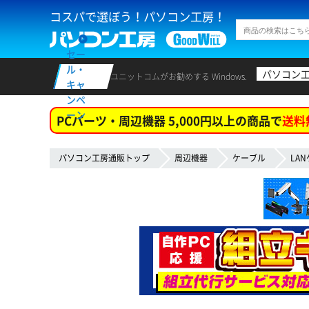
コスパで選ぼう！パソコン工房！
セー
ル・
パソコン
ユニットコムがお勧めする Windows.
キャ
ンペ
ーン
PCパーツ・周辺機器 5,000円以上の商品で
送料
パソコン工房通販トップ
周辺機器
ケーブル
LA