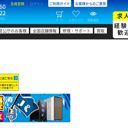
会員登録
ログイン
ご利用ガイド
お客様からのご意見
60
22
求
00 )
カート
お気に入り
閲覧履歴
経験
官公庁のお客様
全国店舗情報
修理・サポート
買取
歓