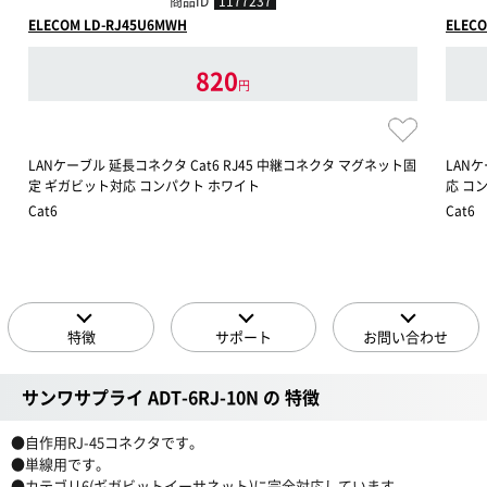
商品ID
1177237
ELECOM LD-RJ45U6MWH
ELECO
820
円
LANケーブル 延長コネクタ Cat6 RJ45 中継コネクタ マグネット固
LANケ
定 ギガビット対応 コンパクト ホワイト
応 コ
Cat6
Cat6
特徴
サポート
お問い合わせ
サンワサプライ ADT-6RJ-10N の 特徴
●自作用RJ-45コネクタです。
●単線用です。
●カテゴリ6(ギガビットイーサネット)に完全対応しています。