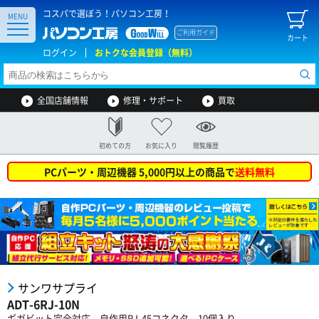
コスパで選ぼう！パソコン工房！
MENU
ご利用ガイド
カート
ログイン
おトクな会員登録（無料）
全国店舗情報
修理・サポート
買取
初めての方
お気に入り
閲覧履歴
PCパーツ・周辺機器 5,000円以上の商品で
送料無料
サンワサプライ
ADT-6RJ-10N
ギガビット完全対応、自作用RJ-45コネクタ。10個入り。