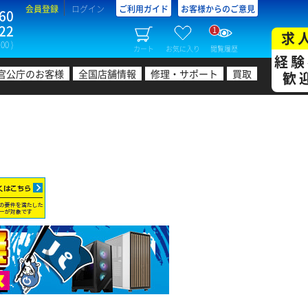
会員登録
ログイン
ご利用ガイド
お客様からのご意見
60
22
1
求
00 )
カート
お気に入り
閲覧履歴
経験
官公庁のお客様
全国店舗情報
修理・サポート
買取
歓