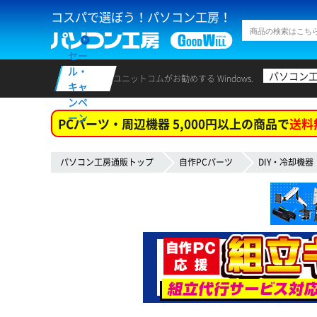
コスパで選ぼう！パソコン工房！
セー
ル・
パソコン
ユニットコムがお勧めする Windows.
キャ
ンペ
ーン
PCパーツ・周辺機器 5,000円以上の商品で
送料
パソコン工房通販トップ
自作PCパーツ
DIY・冷却機器