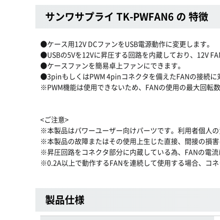
サンワサプライ TK-PWFAN6 の 特徴
●ケース用12V DCファンをUSB電源動作に変更します。
●USBの5Vを12Vに昇圧する回路を内蔵しており、12V F
●ケースファンを簡易卓上ファンにできます。
●3pinもしくはPWM 4pinコネクタを備えたFANの接続
※PWM機能は使用できないため、FANの使用の最大回転
<ご注意>
※本製品はパワーユーザー向けパーツです。利用者個人の
※本製品の故障またはその使用上生じた直接、間接の損害
※昇圧回路をコネクタ部分に内蔵している為、FANの電
※0.2A以上で動作するFANを連続して使用する場合、コ
製品仕様