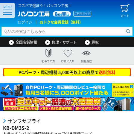
コスパで選ぼう！パソコン工房！
MENU
ご利用ガイド
カート
ログイン
おトクな会員登録（無料）
全国店舗情報
修理・サポート
買取
初めての方
お気に入り
閲覧履歴
PCパーツ・周辺機器 5,000円以上の商品で
送料無料
サンワサプライ
KB-DM3S-2
トラッキング火災予防絶縁キャップ付き電源コード