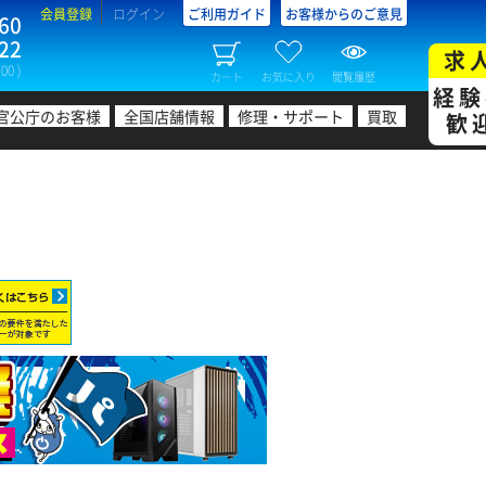
会員登録
ログイン
ご利用ガイド
お客様からのご意見
60
22
求
00 )
カート
お気に入り
閲覧履歴
経験
官公庁のお客様
全国店舗情報
修理・サポート
買取
歓