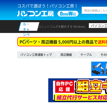
コスパで選ぼう！パソコン工房！
セー
ル・
パソコン
ユニットコムがお勧めする Windows.
キャ
ンペ
ーン
PCパーツ・周辺機器 5,000円以上の商品で
送料
パソコン工房通販トップ
周辺機器
ケーブル
その