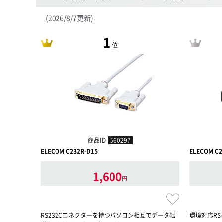
(2026/8/7更新)
1
位
商品ID
560297
ELECOM C232R-D15
ELECOM C2
1,600
円
RS232Cコネクターを持つパソコン相互でデータ転
環境対応RS-