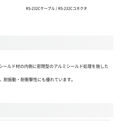
RS-232Cケーブル / RS-232Cコネクタ
RS-232Cケ
度編組みシールド材の内側に密閉型のアルミシールド処理を施した
。耐振動・耐衝撃性にも優れています。