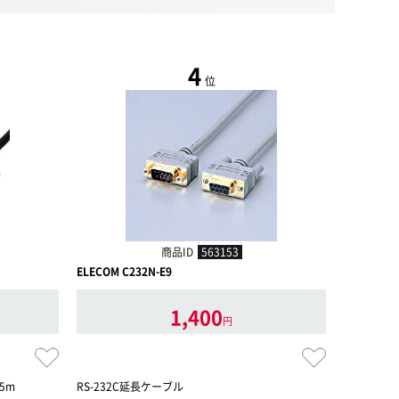
4
位
商品ID
563153
ELECOM C232N-E9
ELECOM C
1,400
円
5m
RS-232C延長ケーブル
RS-232C