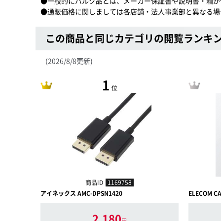
●一般的にバルク品とは、メーカー保証書や説明書・箱が
●通販価格に関しましては各店舗・法人事業部と異なる場
この商品と同じカテゴリの閲覧ランキ
(2026/8/8更新)
1
位
商品ID
1169758
アイネックス AMC-DPSN1420
ELECOM CA
2,180
円