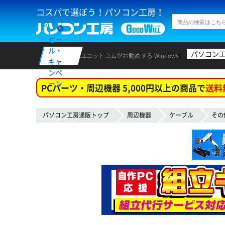
コスパで選ぼう！パソコン工房！
セー
ル・
パソコン
ユニットコムがお勧めする Windows.
キャ
ンペ
ーン
PCパーツ・周辺機器 5,000円以上の商品で
送料
パソコン工房通販トップ
周辺機器
ケーブル
その