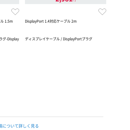
 1.5m
DisplayPort 1.4対応ケーブル 2m
4K/60Hz
40×21
現。
グ-Display
ディスプレイケーブル / DisplayPortプラグ
ディスプレイケ
稿について詳しく見る