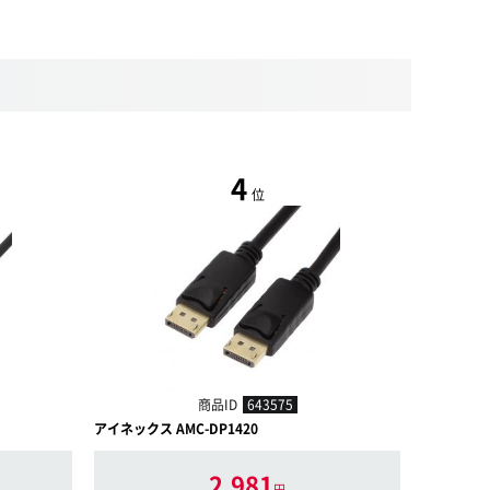
4
位
商品ID
643575
アイネックス AMC-DP1420
JTT Dis
2,981
円