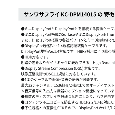
サンワサプライ KC-DPM14015 の 特徴
●ミニDisplayPortとDisplayPortとを接続する変換ケ
●ミニDisplayPort搭載のSurfaceやミニDisplayP
また、DisplayPort搭載の各社パソコンとミニDispl
●DisplayPort規格Ver.1.4規格認証取得ケーブルです。
DisplayPort規格Ver.1.4対応です。HBR3採用により
●HDR対応です。
明暗の差をよりダイナミックに表現できる「High Dynam
●Display Stream Compression (DSC) 対応です。
映像圧縮技術のDSC1.2規格に対応しています。
●1本のケーブルで画像+音声の伝送が可能です。
最大32チャンネル、1536kHz/24bitまでのオーディオ
※音声信号の入出力は機器のオプション機能になっていま
●複数のディスプレイを数珠つなぎにしたり、ハブ経由で
●コンテンツ不正コピーを防止するHDCP2.2/1.4に対応
●下位規格との互換性があるので、DisplayPort Ver1.3/