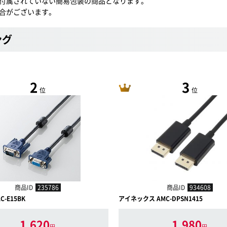
付属されていない簡易包装の商品となります。
合がございます。
ング
2
3
位
位
商品ID
235786
商品ID
934608
C-E15BK
アイネックス AMC-DPSN1415
1,620
1,980
円
円