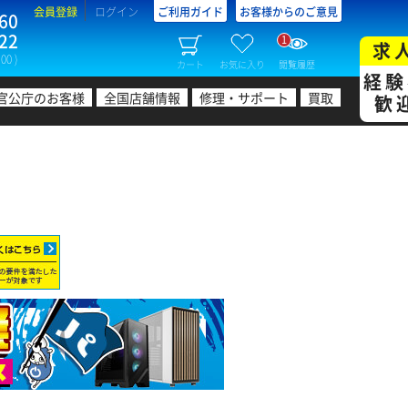
会員登録
ログイン
ご利用ガイド
お客様からのご意見
60
22
1
求
00 )
カート
お気に入り
閲覧履歴
経験
官公庁のお客様
全国店舗情報
修理・サポート
買取
歓