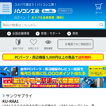
コスパで選ぼう！パソコン工房！
MENU
ご利用ガイド
カート
ログイン
おトクな会員登録（無料）
全国店舗情報
修理・サポート
買取
お電話でのご相談窓口
初めての方
お気に入り
閲覧履歴
PCパーツ・周辺機器 5,000円以上の商品で
送料無料
サンワサプライ
KU-RAA1
USBAコネクタの向きを気にせず挿せる USBA-Aケーブル 1m 黒