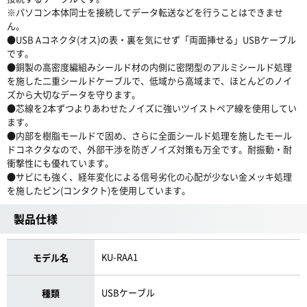
※パソコン本体同士を接続してデータ転送などを行うことはできませ
ん。
●USB Aコネクタ(オス)の表・裏を気にせず「両面挿せる」USBケーブル
です。
●銅製の高密度編組みシールド材の内側に密閉型のアルミシールド処理
を施した二重シールドケーブルで、低域から高域まで、ほとんどのノイ
ズから大切なデータを守ります。
●芯線を2本ずつよりあわせたノイズに強いツイストペア線を使用してい
ます。
●内部を樹脂モールドで固め、さらに全面シールド処理を施したモール
ドコネクタなので、外部干渉を防ぎノイズ対策も万全です。耐振動・耐
衝撃性にも優れています。
●サビにも強く、経年変化による信号劣化の心配が少ない金メッキ処理
を施したピン(コンタクト)を使用しています。
製品仕様
KU-RAA1
モデル名
USBケーブル
種類