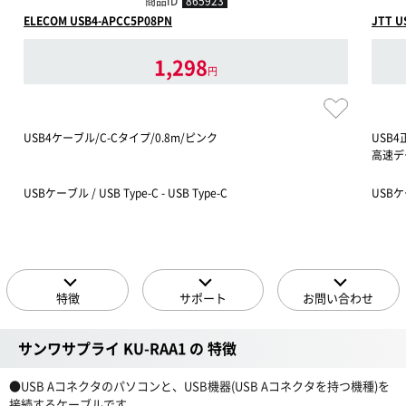
商品ID
865923
ELECOM USB4-APCC5P08PN
JTT 
1,298
円
USB4ケーブル/C-Cタイプ/0.8m/ピンク
USB4
高速デー
USBケーブル / USB Type-C - USB Type-C
USBケー
特徴
サポート
お問い合わせ
サンワサプライ KU-RAA1 の 特徴
●USB Aコネクタのパソコンと、USB機器(USB Aコネクタを持つ機種)を
接続するケーブルです。