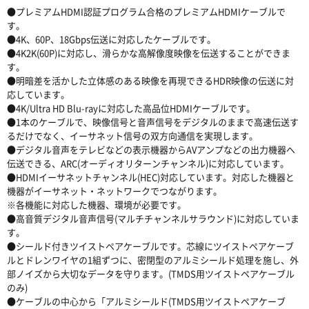
●プレミアムHDMI認証プログラム合格のプレミアムHDMIケーブルで
す。
●4K、60P、18Gbps伝送に対応したケーブルです。
●4K2K(60P)に対応し、滑らかな高解像度映像を伝送することができま
す。
●明暗差を活かした立体感のある映像を再現できるHDR映像の伝送に対
応しています。
●4K/Ultra HD Blu-rayに対応した高品位HDMIケーブルです。
●1本のケーブルで、映像信号と音声信号をデジタルのままで高速伝送す
るだけでなく、イーサネット信号の双方向通信を実現します。
●デジタル音声をテレビなどの表示機器からAVアンプなどの出力機器へ
伝送できる、ARC(オーディオリターンチャンネル)に対応しています。
●HDMIイーサネットチャンネル(HEC)対応しています。対応した機器と
機器がイーサネット・ネットワークでつながります。
※各機能に対応した機器、環境が必要です。
●高音質デジタル音声信号(マルチチャンネルサラウンド)に対応していま
す。
●シールド付きツイストペアケーブルです。芯線にツイストペアケーブ
ルとドレンワイヤの1組ずつに、密閉型のアルミシールド処理を施し、外
部ノイズから大切なデータを守ります。(TMDS用ツイストペアケーブル
のみ)
●ケーブルの中心から「アルミシールド(TMDS用ツイストペアケーブ