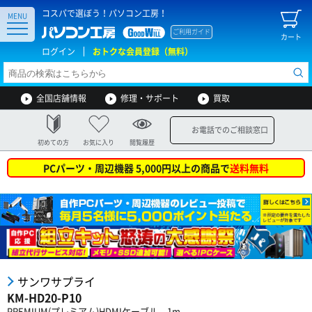
コスパで選ぼう！パソコン工房！
MENU
ご利用ガイド
カート
ログイン
おトクな会員登録（無料）
全国店舗情報
修理・サポート
買取
お電話でのご相談窓口
初めての方
お気に入り
閲覧履歴
PCパーツ・周辺機器 5,000円以上の商品で
送料無料
サンワサプライ
KM-HD20-P10
PREMIUM(プレミアム)HDMIケーブル 1m