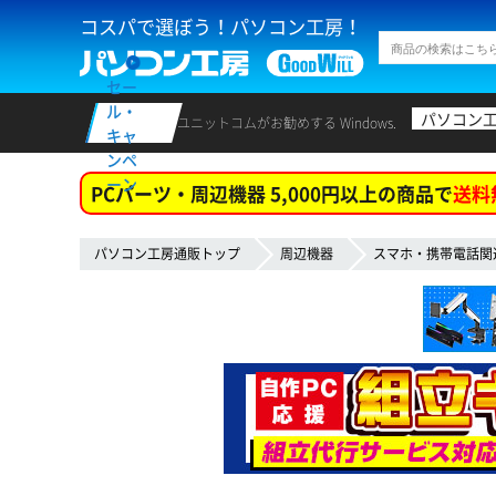
コスパで選ぼう！パソコン工房！
セー
ル・
パソコン
ユニットコムがお勧めする Windows.
キャ
ンペ
ーン
PCパーツ・周辺機器 5,000円以上の商品で
送料
パソコン工房通販トップ
周辺機器
スマホ・携帯電話関