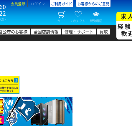
会員登録
ログイン
ご利用ガイド
お客様からのご意見
60
22
求
00 )
カート
お気に入り
閲覧履歴
経験
官公庁のお客様
全国店舗情報
修理・サポート
買取
歓