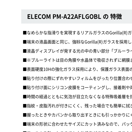
ELECOM PM-A22AFLGOBL の 特徴
■なめらかな指滑りを実現するリアルガラスのGorilla(R)ガラ
■端末の液晶画面と同じ、強靱なGorilla(R)ガラスを採用
■液晶ディスプレイが発する光の中の青い部分「ブルーライ
■※ブルーライトは目の角膜や水晶体で吸収されずに網膜
■表面硬度10Hの強化ガラス採用により、保護ガラス表面
■貼り付けの際にずれやすいフィルムをぴったり位置合わ
■貼り付け面にシリコン皮膜をコーティングし、接着剤や
■時間の経過とともに気泡が目立たなくなる特殊吸着層を
■指紋・皮脂汚れが付きにくく、残った場合でも簡単に拭
■握ったときやカバンから取り出すときにも引っかかりに
■端末の形状に合わせたサイズにカット済みなので、パッ