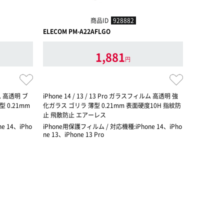
商品ID
928882
ELECOM PM-A22AFLGO
ELECOM P
1,881
円
ルム 高透明 ブ
iPhone 14 / 13 / 13 Pro ガラスフィルム 高透明 強
iPhone 1
 0.21mm
化ガラス ゴリラ 薄型 0.21mm 表面硬度10H 指紋防
ルーライト
止 飛散防止 エアーレス
止 飛散防
e 14、iPho
iPhone用保護フィルム / 対応機種:iPhone 14、iPho
iPhone用
ne 13、iPhone 13 Pro
ne 13、iPh