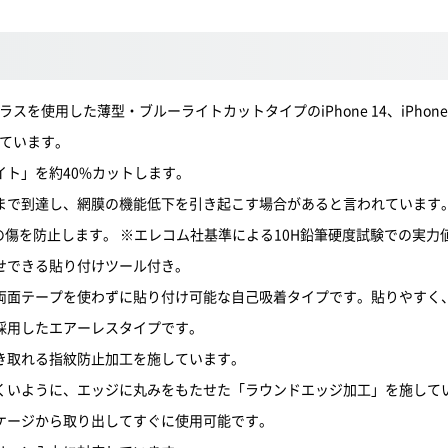
スを使用した薄型・ブルーライトカットタイプのiPhone 14、iPhone 1
しています。
ト」を約40%カットします。
まで到達し、網膜の機能低下を引き起こす場合があると言われています
の傷を防止します。 ※エレコム社基準による10H鉛筆硬度試験での実力
せできる貼り付けツール付き。
両面テープを使わずに貼り付け可能な自己吸着タイプです。貼りやすく
採用したエアーレスタイプです。
き取れる指紋防止加工を施しています。
くいように、エッジに丸みをもたせた「ラウンドエッジ加工」を施して
ケージから取り出してすぐに使用可能です。