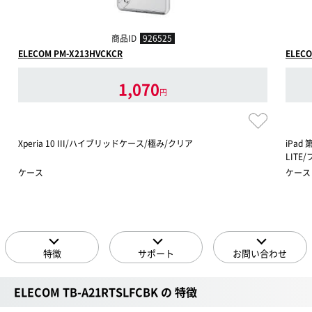
商品ID
926525
ELECOM PM-X213HVCKCR
ELECO
1,070
円
Xperia 10 III/ハイブリッドケース/極み/クリア
iPad
LIT
ケース
ケース
特徴
サポート
お問い合わせ
ELECOM TB-A21RTSLFCBK の 特徴