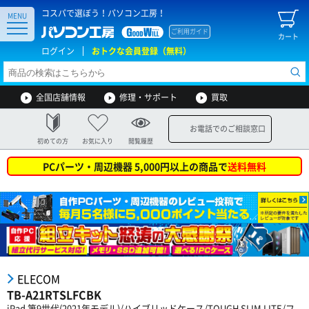
コスパで選ぼう！パソコン工房！
MENU
ご利用ガイド
カート
ログイン
おトクな会員登録（無料）
全国店舗情報
修理・サポート
買取
お電話でのご相談窓口
初めての方
お気に入り
閲覧履歴
PCパーツ・周辺機器 5,000円以上の商品で
送料無料
ELECOM
TB-A21RTSLFCBK
iPad 第9世代(2021年モデル)/ハイブリッドケース/TOUGH SLIM LITE/フ