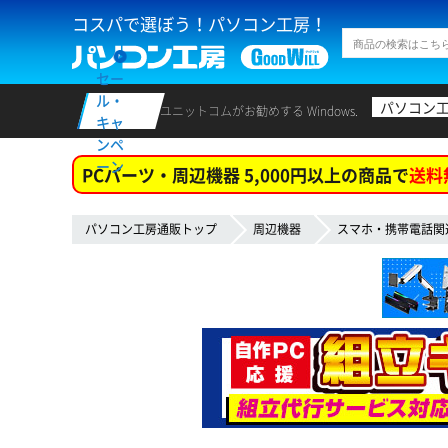
コスパで選ぼう！パソコン工房！
セー
ル・
パソコン
ユニットコムがお勧めする Windows.
キャ
ンペ
ーン
PCパーツ・周辺機器 5,000円以上の商品で
送料
パソコン工房通販トップ
周辺機器
スマホ・携帯電話関