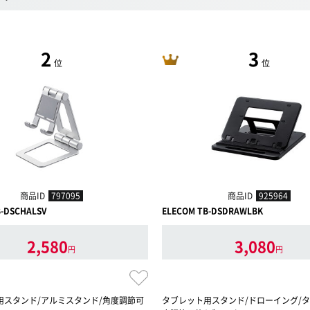
2
3
位
位
商品ID
797095
商品ID
925964
B-DSCHALSV
ELECOM TB-DSDRAWLBK
2,580
3,080
円
円
用スタンド/アルミスタンド/角度調節可
タブレット用スタンド/ドローイング/タ