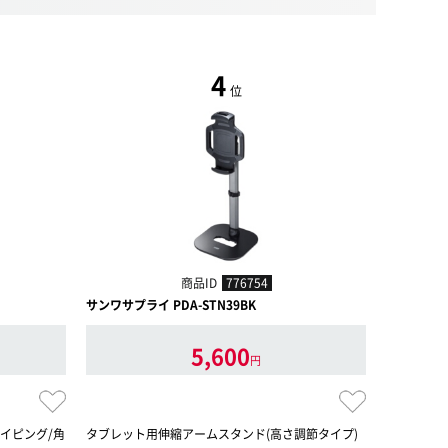
4
位
商品ID
776754
サンワサプライ PDA-STN39BK
ELECOM T
5,600
円
イピング/角
タブレット用伸縮アームスタンド(高さ調節タイプ)
タブレット