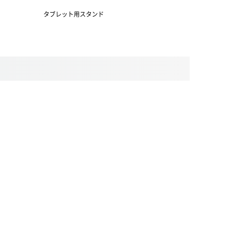
上/ブラッ
タブレット用スタンド
タブレット