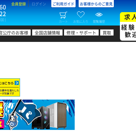
会員登録
ログイン
ご利用ガイド
お客様からのご意見
60
22
求
00 )
カート
お気に入り
閲覧履歴
経験
官公庁のお客様
全国店舗情報
修理・サポート
買取
歓