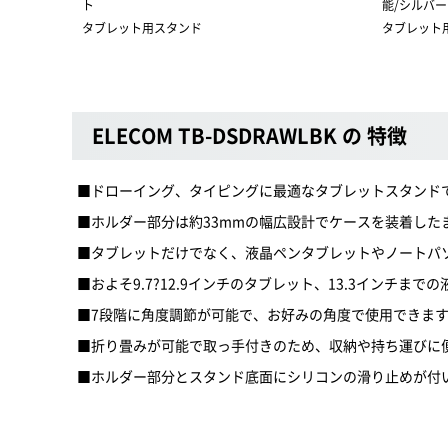
ト
能/シルバー
タブレット用スタンド
タブレット
ELECOM TB-DSDRAWLBK の 特徴
■ドローイング、タイピングに最適なタブレットスタンド
■ホルダー部分は約33mmの幅広設計でケースを装着した
■タブレットだけでなく、液晶ペンタブレットやノートパ
■およそ9.7?12.9インチのタブレット、13.3インチ
■7段階に角度調節が可能で、お好みの角度で使用できま
■折り畳みが可能で取っ手付きのため、収納や持ち運びに
■ホルダー部分とスタンド底面にシリコンの滑り止めが付