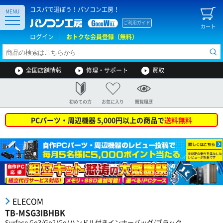
コスパで選ぼう！パソコン工房！
MENU
ご利用ガイド
カート
ログイン
おトクな会員登録（無料）
全国店舗情報
修理・サポート
買取
初めての方
お気に入り
閲覧履歴
PCパーツ・周辺機器 5,000円以上の商品で
送料無料
ELECOM
TB-MSG3IBHBK
Surface Go3/Go2/Go/ハンドル付きインナーバッグ/ブラック