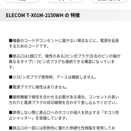
ELECOM T-X01M-2150WH の 特徴
■機器のコードがコンセントに届かない場合などに、電源を延長
するためのコードです。
■差込口は1個口で、極性のある2ピン式プラグ(左右のピンの幅が
異なるタイプ)・3ピン式プラグも接続できる構造になっていま
す。
■※3ピン式プラグ使用時、アースは機能しません。
■電源プラグに極性はありません。
■接続機器で極性を合わせる必要がある場合、コンセントの長い
方の穴と電源プラグの目印線側を合わせて差し込んでください。
■使用しない際に差込口へのホコリの侵入を防止する「ホコリ防
止シャッター」を装備しています。
■差込口の一部には耐熱性に優れた熱硬化性樹脂を使用してお