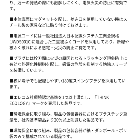
り、万一の発熱の際にも融解しにくく、電気火災の防止に有効で
す。
■本体底面にマグネットを配し、差込口を使用していない時はス
チール製の家具などに貼り付けておけます。
■電源コードには一般社団法人日本配線システム工業会規格
(JWDS0010)に適合した二重被ふくコードを採用しており、断線や
被ふく破れによる感電・火災の防止に有効です。
■プラグには栓刃間に火災の原因となるトラッキング現象防止に
有効な熱硬化性樹脂を配し、感電の危険を抑制する絶縁スリーブ
を装備しています。
■狭い場所でも配線しやすい180度スイングプラグを採用してい
ます。
■エレコム社環境認定基準を1つ以上満たし、『THINK
ECOLOGY』マークを表示した製品です。
■環境保全に取り組み、製品の包装容器におけるプラスチック重
量を、社内基準製品より20%以上削減した製品です。
■環境保全に取り組み、製品の包装容器が紙・ダンボール・ポリ
袋のみで構成されている製品です。