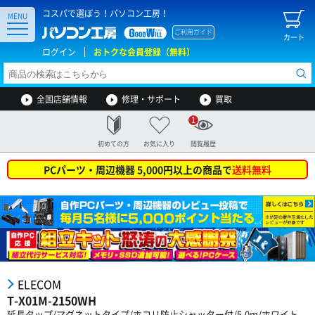
コスパで選ぼう！パソコン工房！
MENU
ご利用ガイド
カート
ログイン
おトクな会員登録（無料）
全国店舗情報
修理・サポート
買取
1
初めての方
お気に入り
閲覧履歴
PCパーツ・周辺機器 5,000円以上の商品で
送料無料
ELECOM
T-X01M-2150WH
延長タップ/マグネットタイプ/ホコリ防止シャッター付/5.0m/ホワイト