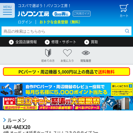
コスパで選ぼう！パソコン工房！
MENU
ご利用ガイド
カート
ログイン
おトクな会員登録（無料）
全国店舗情報
修理・サポート
買取
初めての方
お気に入り
閲覧履歴
PCパーツ・周辺機器 5,000円以上の商品で
送料無料
ルーメン
LAV-4AEX20
4極 オーディオ延長ケーブル スリムコネクタタイプ 2m