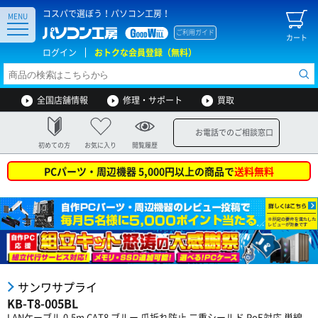
コスパで選ぼう！パソコン工房！
MENU
ご利用ガイド
カート
ログイン
おトクな会員登録（無料）
全国店舗情報
修理・サポート
買取
お電話でのご相談窓口
初めての方
お気に入り
閲覧履歴
PCパーツ・周辺機器 5,000円以上の商品で
送料無料
サンワサプライ
KB-T8-005BL
LANケーブル 0.5m CAT8 ブルー 爪折れ防止 二重シールド PoE対応 単線