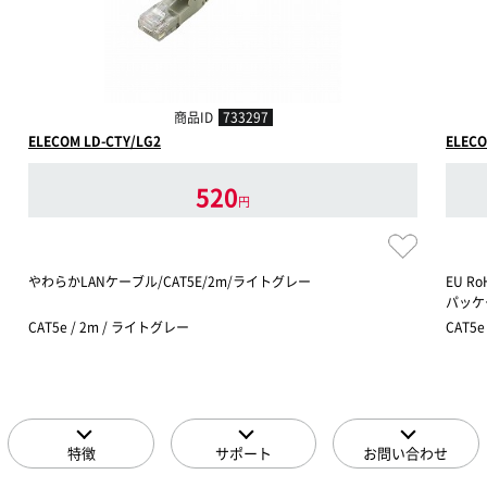
商品ID
733297
ELECOM LD-CTY/LG2
ELECO
520
円
やわらかLANケーブル/CAT5E/2m/ライトグレー
EU R
パッケ
CAT5e / 2m / ライトグレー
CAT5e
特徴
サポート
お問い合わせ