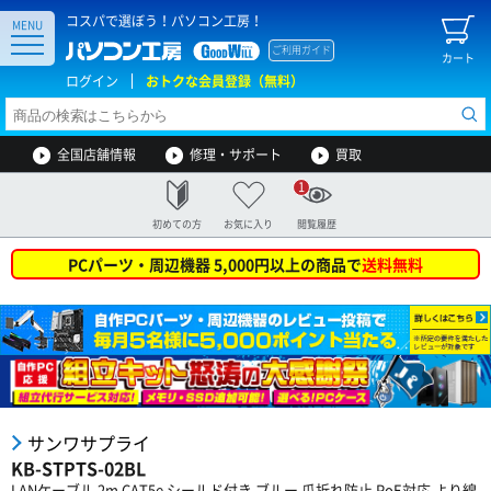
コスパで選ぼう！パソコン工房！
MENU
ご利用ガイド
カート
ログイン
おトクな会員登録（無料）
全国店舗情報
修理・サポート
買取
1
初めての方
お気に入り
閲覧履歴
PCパーツ・周辺機器 5,000円以上の商品で
送料無料
サンワサプライ
KB-STPTS-02BL
LANケーブル 2m CAT5e シールド付き ブルー 爪折れ防止 PoE対応 より線