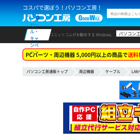
コスパで選ぼう！パソコン工房！
セー
ル・
パソコン
ユニットコムがお勧めする Windows.
キャ
ンペ
ーン
PCパーツ・周辺機器 5,000円以上の商品で
送料
パソコン工房通販トップ
周辺機器
ケーブル
LA