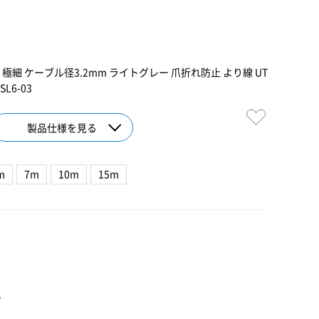
拠 極細 ケーブル径3.2mm ライトグレー 爪折れ防止 より線 UT
L6-03
製品仕様を見る
m
7m
10m
15m
ト