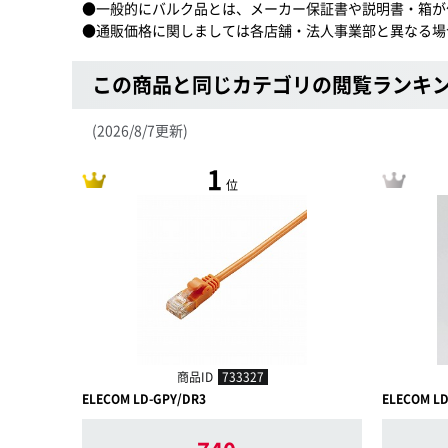
●一般的にバルク品とは、メーカー保証書や説明書・箱が
●通販価格に関しましては各店舗・法人事業部と異なる場
この商品と同じカテゴリの閲覧ランキ
(2026/8/7更新)
1
位
商品ID
733327
ELECOM LD-GPY/DR3
ELECOM L