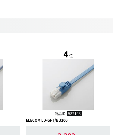
4
位
商品ID
582193
ELECOM LD-GFT/BU200
ELECOM L