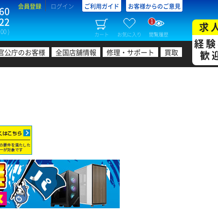
会員登録
ログイン
ご利用ガイド
お客様からのご意見
60
22
1
求
00 )
カート
お気に入り
閲覧履歴
経験
官公庁のお客様
全国店舗情報
修理・サポート
買取
歓