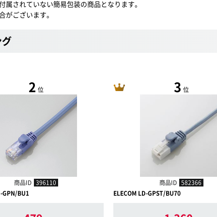
付属されていない簡易包装の商品となります。
合がございます。
ング
2
3
位
位
商品ID
396110
商品ID
582366
D-GPN/BU1
ELECOM LD-GPST/BU70