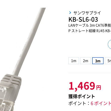
サンワサプライ
KB-SL6-03
LANケーブル 3m CAT6準
P ストレート結線 RJ45 KB-S
1m
2m
5
3m
1,469
円
獲得ポイント
ポイント：
6 ポイン