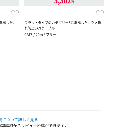
3,302
円
準拠した、
フラットタイプのカテゴリー6に準拠した、ツメ折
EU RoH
れ防止LANケーブル
ル 10m/
CAT6 / 20m / ブルー
CAT6 / 1
稿について詳しく見る
内容詳細からレビュー投稿ができます。