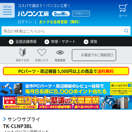
コスパで選ぼう！パソコン工房！
MENU
ご利用ガイド
カート
ログイン
おトクな会員登録（無料）
全国店舗情報
修理・サポート
買取
お電話でのご相談窓口
初めての方
お気に入り
閲覧履歴
PCパーツ・周辺機器 5,000円以上の商品で
送料無料
サンワサプライ
TK-CLNP3BL
ノートパソコン冷却パッド