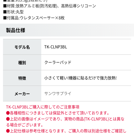
■材質:放熱アルミ板(防汚処理)、高熱伝導シリコーン
■形状:丸型
■付属品:ウレタンスペーサー×8枚
製品仕様
TK-CLNP3BL
モデル名
クーラーパッド
種別
小さくて軽い!機器に貼るだけで強力放熱!
特徴
サンワサプライ
メーカー
TK-CLNP3BLご購入に際してのご注意事項
●各種相性につきましては保証外とさせて頂いております。
●上記の画像はイメージであり、実物の商品(TK-CLNP3BL)とは異な
る場合がございます。
●上記仕様は参考仕様となります、ご購入の際は別途仕様をご確認し