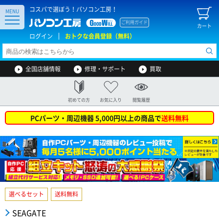
コスパで選ぼう！パソコン工房！
MENU
ご利用ガイド
カート
ログイン
おトクな会員登録（無料）
全国店舗情報
修理・サポート
買取
初めての方
お気に入り
閲覧履歴
PCパーツ・周辺機器 5,000円以上の商品で
送料無料
選べるセット
送料無料
SEAGATE