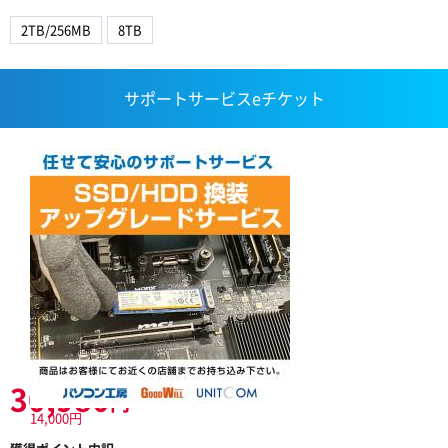
2TB/256MB
8TB
サポートサービスeチケット
30,980
円
14,000円