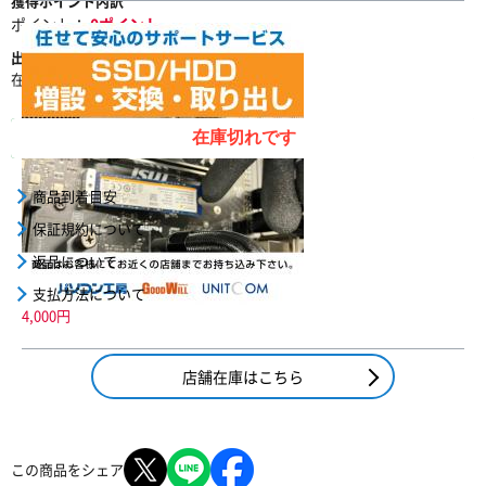
獲得ポイント内訳
ポイント：
0ポイント
出荷予定
在庫状況
出荷元
在庫切れです
在庫なし
物流倉庫(自社)
在庫切れです
商品到着目安
保証規約について
返品について
支払方法について
4,000円
店舗在庫はこちら
この商品をシェア