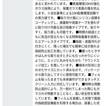
あると言われています。 ■表面硬度10Hの強化
ガラス採用により、保護ガラス表面の傷を防止
します。※当社基準による10H鉛筆硬度試験で
の実力値です。 ■貼り付け面にシリコン皮膜を
コーティングし、接着剤や両面テープを使わず
に貼り付け可能な自己吸着タイプです。貼りや
すく、貼り直しも可能です。 ■時間の経過とと
もに気泡が目立たなくなる特殊吸着層を採用し
たエアーレスタイプです。 ■指紋・皮脂汚れが
付きにくく、残った場合でも簡単に拭き取れる
指紋防止加工を施しています。 ■握ったときや
かばんから取り出すときにも引っかかりにくい
ように、エッジに丸みをもたせた「ラウンドエ
ッジ加工」を施しています。 ■端末の形状に合
わせたサイズにカット済みなので、パッケージ
から取り出してすぐに使用可能です。 ■フィル
ムを貼ったままでも本体操作ができるタッチス
クリーン入力に対応しています。 ■特殊な飛散
防止設計により、万一割れてしまった際にもガ
ラス片が飛散することなく、高い安全性を実現
しています。 ■フィルムを装着した状態で画面
内指紋認証機能を利用する場合は、装着した状