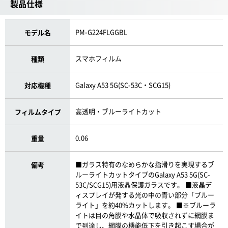
製品仕様
PM-G224FLGGBL
モデル名
スマホフィルム
種類
Galaxy A53 5G(SC-53C・SCG15)
対応機種
高透明・ブルーライトカット
フィルムタイプ
0.06
重量
■ガラス特有のなめらかな指滑りを実現するブ
備考
ルーライトカットタイプのGalaxy A53 5G(SC-
53C/SCG15)用液晶保護ガラスです。 ■液晶デ
ィスプレイが発する光の中の青い部分「ブルー
ライト」を約40%カットします。 ■※ブルーラ
イトは目の角膜や水晶体で吸収されずに網膜ま
で到達し、網膜の機能低下を引き起こす場合が