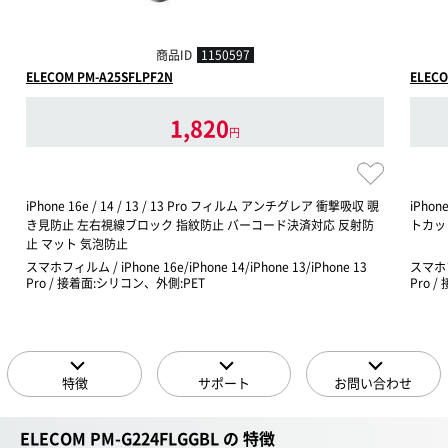
商品ID
1150597
ELECOM PM-A25SFLPF2N
ELECO
1,820
円
iPhone 16e / 14 / 13 / 13 Pro フィルム アンチグレア 衝撃吸収 覗
iPhon
き見防止 左右視線ブロック 指紋防止 バーコード決済対応 反射防
トカッ
止 マット 気泡防止
スマホフィルム / iPhone 16e/iPhone 14/iPhone 13/iPhone 13
スマホフィ
Pro / 接着面:シリコン、外側:PET
Pro 
特徴
サポート
お問い合わせ
ELECOM PM-G224FLGGBL の 特徴