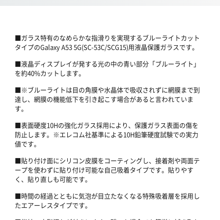
■ガラス特有のなめらかな指滑りを実現するブルーライトカット
タイプのGalaxy A53 5G(SC-53C/SCG15)用液晶保護ガラスです。
■液晶ディスプレイが発する光の中の青い部分「ブルーライト」
を約40%カットします。
■※ブルーライトは目の角膜や水晶体で吸収されずに網膜まで到
達し、網膜の機能低下を引き起こす場合があると言われていま
す。
■表面硬度10Hの強化ガラス採用により、保護ガラス表面の傷を
防止します。※エレコム社基準による10H鉛筆硬度試験での実力
値です。
■貼り付け面にシリコン皮膜をコーティングし、接着剤や両面テ
ープを使わずに貼り付け可能な自己吸着タイプです。貼りやす
く、貼り直しも可能です。
■時間の経過とともに気泡が目立たなくなる特殊吸着層を採用し
たエアーレスタイプです。