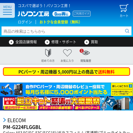
コスパで選ぼう！パソコン工房！
MENU
ご利用ガイド
カート
ログイン
おトクな会員登録（無料）
全国店舗情報
修理・サポート
買取
1
初めての方
お気に入り
閲覧履歴
PCパーツ・周辺機器 5,000円以上の商品で
送料無料
ELECOM
PM-G224FLGGBL
Galaxy A53 5G(SC-53C/SCG15)/ガラスフィルム/高透明/ブルーライトカッ