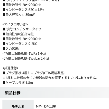
■周波数特性:20〜20000Hz
■インピーダンス:32Ω±15%
■最大許容入力:30mW
<マイクロホン部>
■形式:コンデンサータイプ
■指向性:無(全)指向性
■周波数特性:20〜20000Hz
■インピーダンス:2.2KΩ
■入力感度:
-47dB±3dB(0dB=1V/Pa 1kHz)
-67dB±3dB(0dB=1V/ubar 1kHz)
<共通仕様>
■プラグ形状:4極ミニプラグ(CTIA規格準拠)
※4極ミニ仕様の全ての機器の動作を保証するものではありません。
■ケーブル長:約1.8m
製品仕様
MM-HS401BK
モデル名