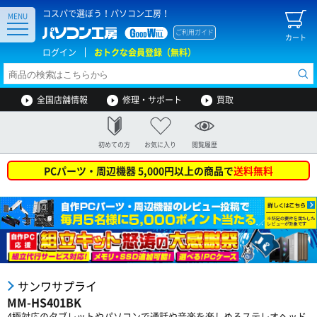
コスパで選ぼう！パソコン工房！
MENU
ご利用ガイド
カート
ログイン
おトクな会員登録（無料）
全国店舗情報
修理・サポート
買取
初めての方
お気に入り
閲覧履歴
PCパーツ・周辺機器 5,000円以上の商品で
送料無料
サンワサプライ
MM-HS401BK
4極対応のタブレットやパソコンで通話や音楽を楽しめるステレオヘッド