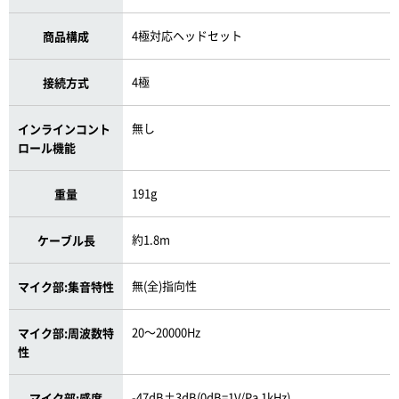
4極対応ヘッドセット
商品構成
4極
接続方式
無し
インラインコント
ロール機能
191g
重量
約1.8m
ケーブル長
無(全)指向性
マイク部:集音特性
20〜20000Hz
マイク部:周波数特
性
-47dB±3dB(0dB=1V/Pa 1kHz)
マイク部:感度