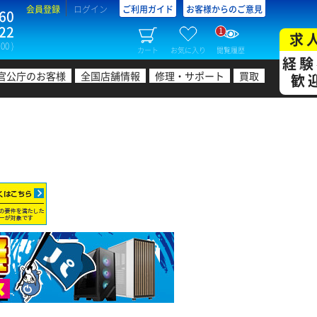
会員登録
ログイン
ご利用ガイド
お客様からのご意見
60
22
1
求
00 )
カート
お気に入り
閲覧履歴
経験
官公庁のお客様
全国店舗情報
修理・サポート
買取
歓