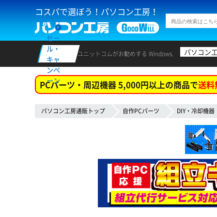
コスパで選ぼう！パソコン工房！
セー
ル・
パソコン
ユニットコムがお勧めする Windows.
キャ
ンペ
ーン
PCパーツ・周辺機器 5,000円以上の商品で
送料
パソコン工房通販トップ
自作PCパーツ
DIY・冷却機器