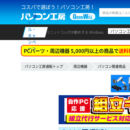
コスパで選ぼう！パソコン工房！
セー
ル・
パソコン
ユニットコムがお勧めする Windows.
キャ
ンペ
ーン
PCパーツ・周辺機器 5,000円以上の商品で
送料
パソコン工房通販トップ
周辺機器
パソコン関連商品