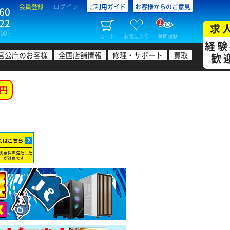
会員登録
ログイン
ご利用ガイド
お客様からのご意見
60
22
1
求
00 )
カート
お気に入り
閲覧履歴
経験
官公庁のお客様
全国店舗情報
修理・サポート
買取
歓
円