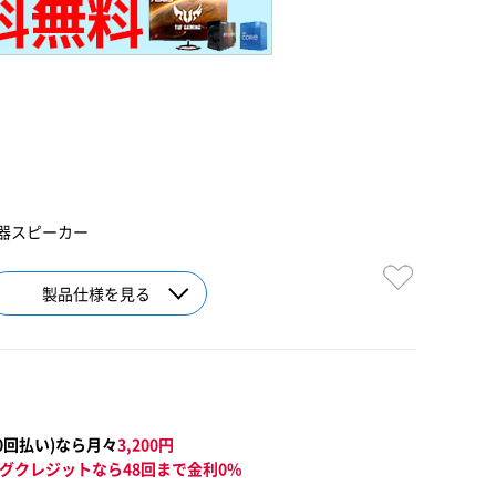
器スピーカー
製品仕様を見る
0
回払い)なら月々
3,200
円
グクレジットなら48回まで金利0%