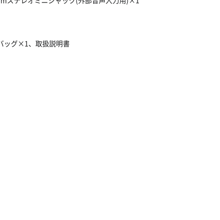
5mmステレオミニジャック(外部音声入力用)×1
バッグ×1、取扱説明書