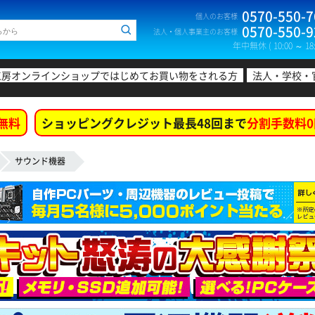
0570-550-7
個人のお客様
0570-550-9
法人・個人事業主のお客様
年中無休 ( 10:00 ～ 18:
工房オンラインショップではじめてお買い物をされる方
法人・学校・
無料
ショッピングクレジット最長48回まで
分割手数料0
サウンド機器