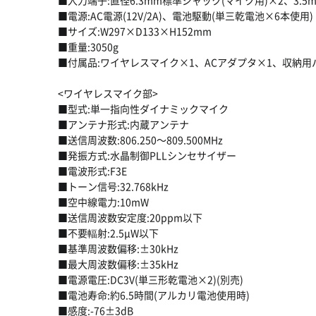
■入力端子:直径6.3mm標準ジャック(マイク用)×2、3.
■電源:AC電源(12V/2A)、電池駆動(単三乾電池×6本使用)
■サイズ:W297×D133×H152mm
■重量:3050g
■付属品:ワイヤレスマイク×1、ACアダプタ×1、収納用
<ワイヤレスマイク部>
■型式:単一指向性ダイナミックマイク
■アンテナ形式:内蔵アンテナ
■送信周波数:806.250〜809.500MHz
■発振方式:水晶制御PLLシンセサイザー
■電波形式:F3E
■トーン信号:32.768kHz
■空中線電力:10mW
■送信周波数安定度:20ppm以下
■不要輻射:2.5μW以下
■基準周波数偏移:±30kHz
■最大周波数偏移:±35kHz
■電源電圧:DC3V(単三形乾電池×2)(別売)
■電池寿命:約6.5時間(アルカリ電池使用時)
■感度:-76±3dB