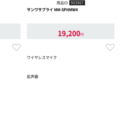
商品ID
903967
サンワサプライ MM-SPHMW4
サンワサプラ
19,200
円
ワイヤレスマイク
不織布マイ
拡声器
拡声器