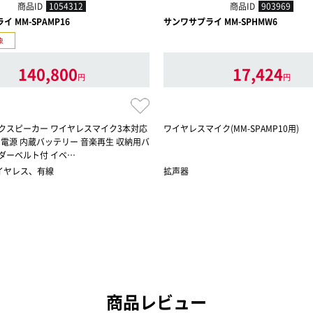
商品ID
1054312
商品ID
903969
 MM-SPAMP16
サンワサプライ MM-SPHMW6
象
140,800
17,424
円
円
イクスピーカー ワイヤレスマイク3本対応
ワイヤレスマイク(MM-SPAMP10用)
AC電源 内蔵バッテリー 音楽再生 収納用バ
ダーベルト付 イベ…
ワイヤレス、有線
拡声器
商品レビュー