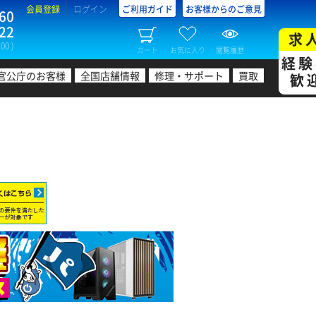
会員登録
ログイン
ご利用ガイド
お客様からのご意見
60
22
求
00 )
カート
お気に入り
閲覧履歴
経験
官公庁のお客様
全国店舗情報
修理・サポート
買取
歓