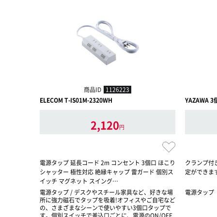
商品ID
1126223
ELECOM T-IS01M-2320WH
YAZAWA
2,120
円
電源タップ 延長コード 2m コンセント 3個口 ほこり
クランプ付
シャッター 極性対応 絶縁キャップ 雷ガード 個別ス
定ができま
イッチ マグネット スイング…
電源タップ / デスクやスチール家具など、好きな場
電源タップ
所に強力磁石でタップを吸着!オフィスやご自宅など
の、さまざまなシーンで使いやすい3個口タップで
す。個別スイッチで差込口ごとに、電源のON/OFF