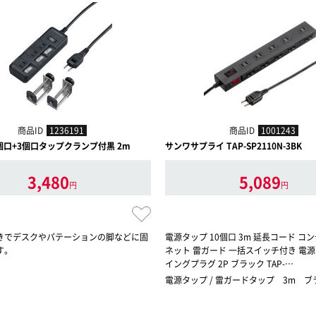
商品ID
1236191
商品ID
1001243
 3個口+3個口タップクランプ付黒 2m
サンワサプライ TAP-SP2110N-3BK
3,480
5,089
円
円
きでデスクやパテーションの脚などに固
電源タップ 10個口 3m 延長コード コ
す。
ネット 雷ガード 一括スイッチ付き 電
イングプラグ 2P ブラック TAP-…
電源タップ / 雷ガードタップ 3m ブ