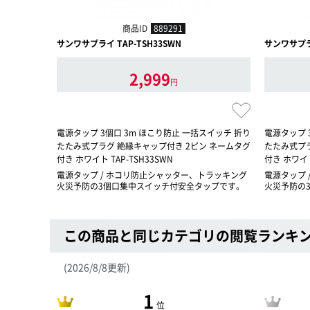
商品ID
889291
サンワサプライ TAP-TSH33SWN
サンワサプライ
2,999
円
電源タップ 3個口 3m ほこり防止 一括スイッチ 折り
電源タップ 
たたみ式プラグ 絶縁キャップ付き 2ピン ネームタグ
たたみ式プラ
付き ホワイト TAP-TSH33SWN
付き ホワイト
電源タップ / ホコリ防止シャッター、トラッキング
電源タップ 
火災予防の3個口集中スイッチ付安全タップです。
火災予防の
この商品と同じカテゴリの閲覧ランキ
(2026/8/8更新)
1
位