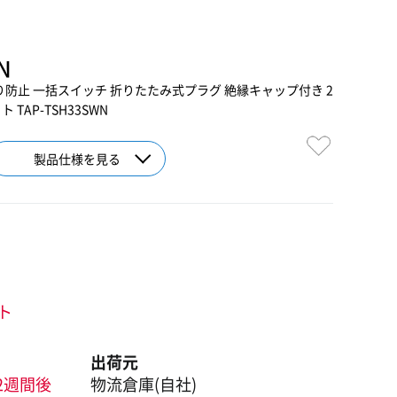
N
こり防止 一括スイッチ 折りたたみ式プラグ 絶縁キャップ付き 2
TAP-TSH33SWN
製品仕様を見る
ント
出荷元
2週間後
物流倉庫(自社)