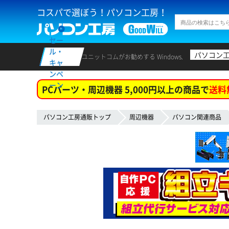
コスパで選ぼう！パソコン工房！
セー
ル・
パソコン
ユニットコムがお勧めする Windows.
キャ
ンペ
ーン
PCパーツ・周辺機器 5,000円以上の商品で
送料
パソコン工房通販トップ
周辺機器
パソコン関連商品