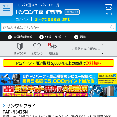
コスパで選ぼう！パソコン工房！
MENU
ご利用ガイド
カート
ログイン
おトクな会員登録（無料）
全国店舗情報
修理・サポート
買取
1
お電話でのご相談窓口
初めての方
お気に入り
閲覧履歴
PCパーツ・周辺機器 5,000円以上の商品で
送料無料
サンワサプライ
TAP-N3425N
電源タップ 4個口 2.5m 3ピン 折りたたみ式プラグ PSE ユリア樹脂 2Pア