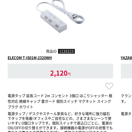
商品ID
1126223
ELECOM T-IS01M-2320WH
YAZ
2,120
円
電源タップ 延長コード 2m コンセント 3個口 ほこりシャッター 極
クラン
性対応 絶縁キャップ 雷ガード 個別スイッチ マグネット スイング
す。
プラグ ホワイト
電源タップ / デスクやスチール家具など、好きな場所に強力磁石
電源タ
でタップを吸着!オフィスやご自宅などの、さまざまなシーンで使
いやすい3個口タップです。個別スイッチで差込口ごとに、電源の
ON/OFFの切り替えができます。接続機器の電源がOFFの状態でも