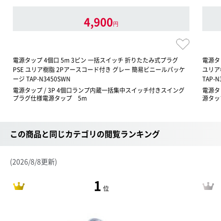
4,900
円
電源タップ 4個口 5m 3ピン 一括スイッチ 折りたたみ式プラグ
電源タ
PSE ユリア樹脂 2Pアースコード付き グレー 簡易ビニールパッケ
ユリア
ージ TAP-N3450SWN
TAP-N
電源タップ / 3P 4個口ランプ内蔵一括集中スイッチ付きスイング
電源タ
プラグ仕様電源タップ 5m
源タッ
この商品と同じカテゴリの閲覧ランキング
(2026/8/8更新)
1
位