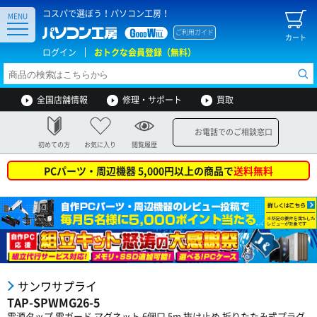
コスパで選ぼう！パソコン工房！
MENU
ご利用ガイド
カート
ログイン
おトクな会員登録（無料）
全国店舗情報
修理・サポート
買取
お電話でのご相談窓口
初めての方
お気に入り
閲覧履歴
PCパーツ・周辺機器 5,000円以上の商品で
送料無料
サンワサプライ
TAP-SPWMG26-5
電源タップ 雷ガード マグネット 6個口 5m 抜け止め 折りたたみ式プラグ