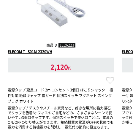
商品ID
1126223
ELECOM T-IS01M-2320WH
ELECO
2,120
円
電源タップ 延長コード 2m コンセント 3個口 ほこりシャッター 極
電源タ
性対応 絶縁キャップ 雷ガード 個別スイッチ マグネット スイング
ー付 
プラグ ホワイト
り穴タ
電源タップ / デスクやスチール家具など、好きな場所に強力磁石
電源タ
でタップを吸着!オフィスやご自宅などの、さまざまなシーンで使
プです
いやすい3個口タップです。個別スイッチで差込口ごとに、電源の
ック付
ON/OFFの切り替えができます。接続機器の電源がOFFの状態でも
き挿しに
電力を消費する待機電力を削減し、電気代の節約に役立ちます。