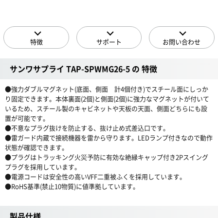
特徴
サポート
お問い合わせ
サンワサプライ TAP-SPWMG26-5 の 特徴
●強力ダブルマグネット(底面、側面 計4個付き)でスチール面にしっか
り固定できます。本体裏面(2個)と側面(2個)に強力なマグネットが付いて
いるため、スチール製のキャビネットや天板の天面、側面どちらにも設
置が可能です。
●不意なプラグ抜けを防止する、抜け止め式差込口です。
●雷ガード内蔵で接続機器を雷から守ります。LEDランプ付きなので動作
状態が確認できます。
●プラグはトラッキング火災予防に有効な絶縁キャップ付き2Pスイング
プラグを採用しています。
●電源コードは安全性の高いVFF二重被ふくを採用しています。
●RoHS基準(禁止10物質)に値準拠しています。
製品仕様