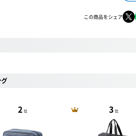
この商品をシェア
ング
2
3
位
位