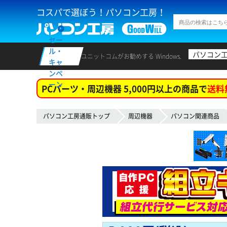
コスパで選ぼう！パソコン工房！
セー
ル・
パソコン
ユニットコムがお勧めする Windows.
キャ
ンペ
ーン
PCパーツ・周辺機器 5,000円以上の商品で
送料
パソコン工房通販トップ
周辺機器
パソコン関連商品