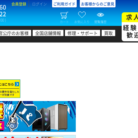
会員登録
ログイン
ご利用ガイド
お客様からのご意見
60
22
求
00 )
カート
お気に入り
閲覧履歴
経験
官公庁のお客様
全国店舗情報
修理・サポート
買取
歓