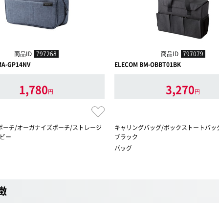
商品ID
797268
商品ID
797079
MA-GP14NV
ELECOM BM-OBBT01BK
1,780
3,270
円
円
ポーチ/オーガナイズポーチ/ストレージ
キャリングバッグ/ボックストートバッグ/13
イビー
ブラック
バッグ
徴