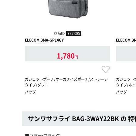
商品ID
797305
ELECOM BMA-GP14GY
ELECOM B
1,780
円
ガジェットポーチ/オーガナイズポーチ/ストレージ
ガジェット
タイプ/グレー
タイプ/ネ
バッグ
バッグ
サンワサプライ BAG-3WAY22BK の 特
■カラー:ブラック