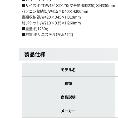
■サイズ:外寸/W450×D170(マチ拡張時230)×H330mm
パソコン収納部/W415×D40×H300mm
書類収納部/W420×D45×H310mm
前ポケット/W210×D35×H260mm
■重量:約1230g
■材質:ポリエステル(撥水加工)
製品仕様
モデル名
種類
商品説明
メーカー