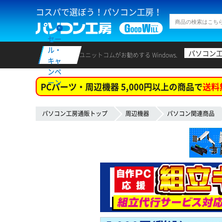
コスパで選ぼう！パソコン工房！
セー
ル・
パソコン
ユニットコムがお勧めする Windows.
キャ
ンペ
ーン
PCパーツ・周辺機器 5,000円以上の商品で
送料
パソコン工房通販トップ
周辺機器
パソコン関連商品