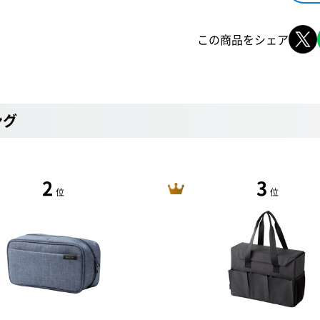
この商品をシェア
ング
2
3
位
位