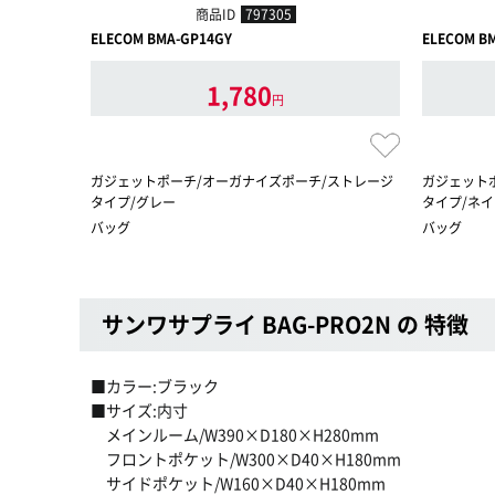
商品ID
797305
ELECOM BMA-GP14GY
ELECOM B
1,780
円
ガジェットポーチ/オーガナイズポーチ/ストレージ
ガジェット
タイプ/グレー
タイプ/ネ
バッグ
バッグ
サンワサプライ BAG-PRO2N の 特徴
■カラー:ブラック
■サイズ:内寸
メインルーム/W390×D180×H280mm
フロントポケット/W300×D40×H180mm
サイドポケット/W160×D40×H180mm