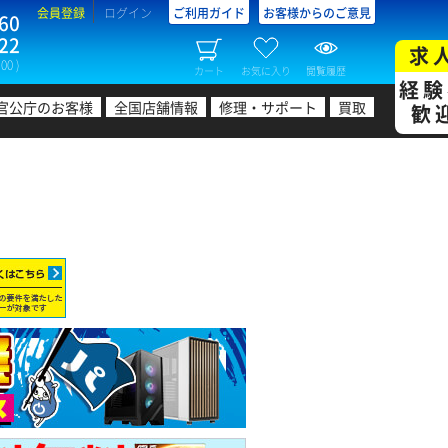
会員登録
ログイン
ご利用ガイド
お客様からのご意見
60
22
求
00 )
カート
お気に入り
閲覧履歴
経験
官公庁のお客様
全国店舗情報
修理・サポート
買取
歓