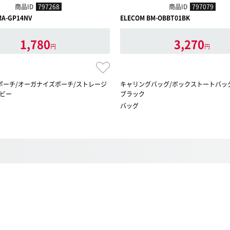
商品ID
797268
商品ID
797079
MA-GP14NV
ELECOM BM-OBBT01BK
1,780
3,270
円
円
ポーチ/オーガナイズポーチ/ストレージ
キャリングバッグ/ボックストートバッグ/13
イビー
ブラック
バッグ