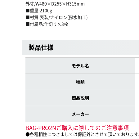
外寸/W480×D255×H315mm
■重量:2100g
■材質:表装/ナイロン(撥水加工)
■付属品:仕切り×3枚
製品仕様
モデル名
種類
商品説明
メーカー
BAG-PRO2Nご購入に際してのご注意事項
●各種相性につきましては保証外とさせて頂いております