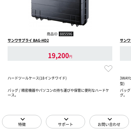
商品ID
885596
サンワサプライ BAG-HD2
サンワサ
19,200
円
ハードツールケース(18インチワイド)
3WA
型)
バッグ / 精密機器やパソコンの持ち運びや保管に便利なハードケ
バッグ
ース。
グ。
特徴
サポート
お問い合わせ