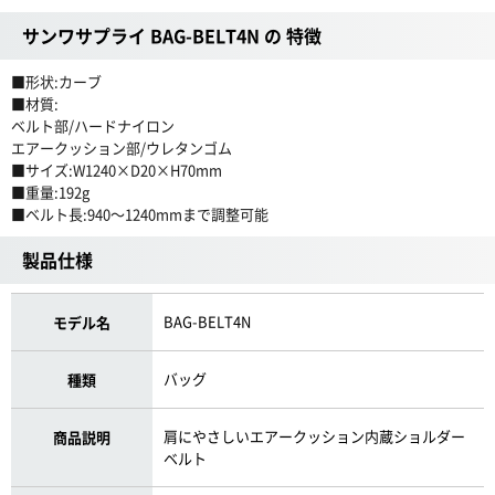
サンワサプライ BAG-BELT4N の 特徴
■形状:カーブ
■材質:
ベルト部/ハードナイロン
エアークッション部/ウレタンゴム
■サイズ:W1240×D20×H70mm
■重量:192g
■ベルト長:940〜1240mmまで調整可能
製品仕様
BAG-BELT4N
モデル名
バッグ
種類
肩にやさしいエアークッション内蔵ショルダー
商品説明
ベルト