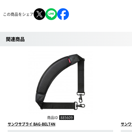
この商品をシェア
関連商品
商品ID
885609
サンワサプライ BAG-BELT4N
サンワサ