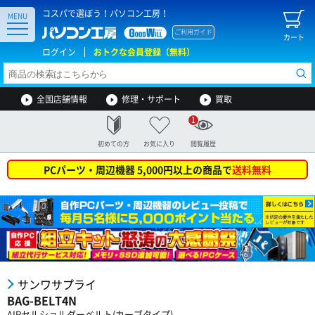
コスパで選ぼう！パソコン工房！
MENU
ご利用ガイド
カート
ログイン
おトクな会員登録（無料）
全国店舗情報
修理・サポート
買取
1
初めての方
お気に入り
閲覧履歴
PCパーツ・周辺機器 5,000円以上の商品で
送料無料
サンワサプライ
BAG-BELT4N
AIRセルショルダーベルト(カーブタイプ)