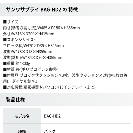
サンワサプライ BAG-HD2 の 特徴
■サイズ:
内寸(参考収納寸法)/W485×D186×H355mm
外寸/W515×D200×H415mm
■スポンジサイズ:
ブロック状/W470×D35×H345mm
波型/W478×D18×H355mm
波型(蓋用)/W484×D70×H355mm
■重量:約4300g
■材質:PP(ポリプロピレン)樹脂
■付属品:ブロック状クッション×2枚、波型クッション×2枚(内1枚は蓋
用)、ダイヤル錠×1
■対応機種:精密機器やパソコン(18インチワイドまで)
製品仕様
BAG-HD2
モデル名
バッグ
種類