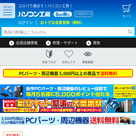
コスパで選ぼう！パソコン工房！
MENU
ご利用ガイド
カート
ログイン
おトクな会員登録（無料）
全国店舗情報
修理・サポート
買取
初めての方
お気に入り
閲覧履歴
PCパーツ・周辺機器 5,000円以上の商品で
送料無料
送料無料