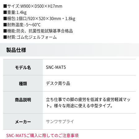
■サイズ:W900×D500×H17mm
■重量:1.4kg
■梱包:1個口/920×520×30mm・1.8kg
■耐熱温度:-5〜60℃
■機能:防炎、抗菌性能試験基準合格品
■材質:ゴム化ジェルフォーム
製品仕様
SNC-MAT5
モデル名
デスク周り品
種類
立ち仕事での脚の疲労を低減する疲労軽減マッ
商品説明
ト。様々な用途に使える中型タイプ。
サンワサプライ
メーカー
SNC-MAT5ご購入に際してのご注意事項