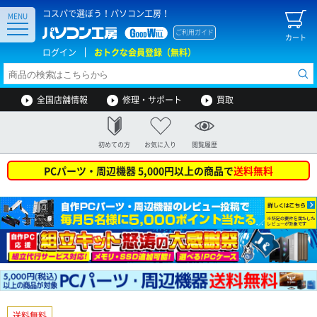
コスパで選ぼう！パソコン工房！
MENU
ご利用ガイド
カート
ログイン
おトクな会員登録（無料）
全国店舗情報
修理・サポート
買取
初めての方
お気に入り
閲覧履歴
PCパーツ・周辺機器 5,000円以上の商品で
送料無料
送料無料