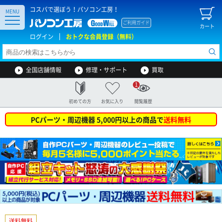
コスパで選ぼう！パソコン工房！
MENU
ご利用ガイド
カート
ログイン
おトクな会員登録（無料）
全国店舗情報
修理・サポート
買取
1
初めての方
お気に入り
閲覧履歴
PCパーツ・周辺機器 5,000円以上の商品で
送料無料
送料無料