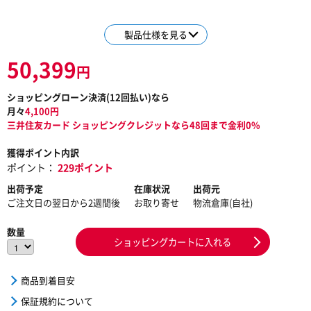
製品仕様を見る
50,399
円
ショッピングローン決済(
12
回払い)なら
月々
4,100
円
三井住友カード ショッピングクレジットなら48回まで金利0%
獲得ポイント内訳
ポイント：
229ポイント
出荷予定
在庫状況
出荷元
ご注文日の翌日から2週間後
お取り寄せ
物流倉庫(自社)
数量
ショッピングカートに入れる
商品到着目安
保証規約について