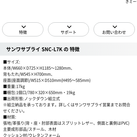
きミー
特徴
サポート
お問い合わせ
サンワサプライ SNC-L7K の 特徴
■サイズ:
本体/W660×D725×H1185〜1280mm、
背もたれ/W545×H700mm、
座面(座面調節)/W515×D510mm(H495〜585mm)
■重量:17kg
■梱包:1個口/780×320×650mm・19kg
■出荷形態:ノックダウン組立式
※組立納品を承っております。詳しくはサンワサプライ営業までお問合
せください。
■材質:
張地/革張り(背・座・肘部表面はスプリットレザー、側面と裏側はPVC)
主要成形部品/スチール、木材
クッション材/ウレタンフォーム