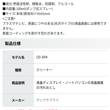
■成分:界面活性剤、精製水、防腐剤、アルコール
■内容量:100ml(ポンプ式スプレー)
■サイズ:本体/直径40×H141mm
<ご注意>
プラズマテレビ、表面につやのある(光沢タイプの)液晶画面には使用でき
ません。
表面コーティングを剥がす恐れがあります。
製品仕様
CD-SP4
モデル名
クリーナー
種類
液晶ディスプレイ・ノートパソコンの液晶画面
商品説明
の汚れおとし
サンワサプライ
メーカー