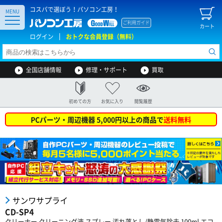
コスパで選ぼう！パソコン工房！
MENU
ご利用ガイド
カート
ログイン
おトクな会員登録（無料）
全国店舗情報
修理・サポート
買取
初めての方
お気に入り
閲覧履歴
PCパーツ・周辺機器 5,000円以上の商品で
送料無料
サンワサプライ
CD-SP4
クリーナー クリーニング液 スプレー 汚れ落とし/静電気除去 100ml エコ