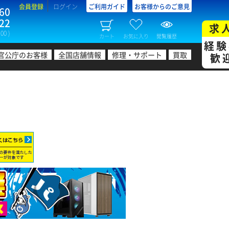
会員登録
ログイン
ご利用ガイド
お客様からのご意見
60
22
求
00 )
カート
お気に入り
閲覧履歴
経験
官公庁のお客様
全国店舗情報
修理・サポート
買取
歓