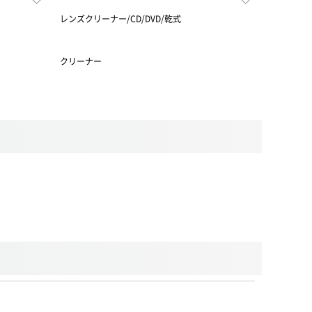
レンズクリーナー/CD/DVD/乾式
クリーナー
電気除去 1
OA機器 日本
クリーナー
クリーナー
液晶画面の