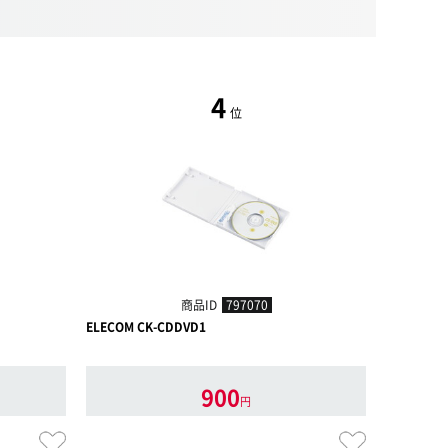
4
位
商品ID
797070
ELECOM CK-CDDVD1
サンワサプラ
900
円