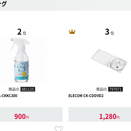
ング
2
3
位
位
商品ID
881125
商品ID
797071
A-CKKC300
ELECOM CK-CDDVD2
900
1,280
円
円