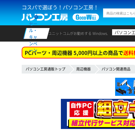
コスパで選ぼう！パソコン工房！
セー
ル・
パソコン
ユニットコムがお勧めする Windows.
キャ
ンペ
ーン
PCパーツ・周辺機器 5,000円以上の商品で
送料
パソコン工房通販トップ
周辺機器
パソコン関連商品