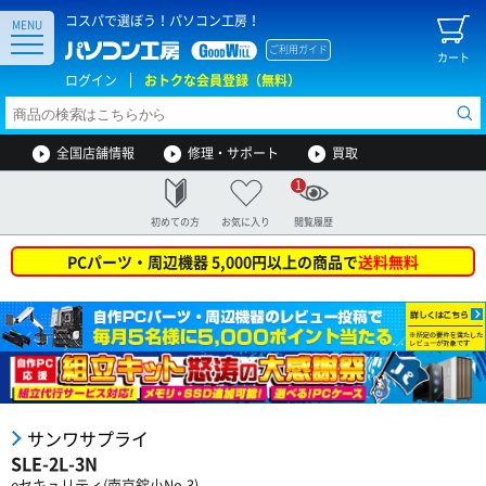
コスパで選ぼう！パソコン工房！
MENU
ご利用ガイド
カート
ログイン
おトクな会員登録（無料）
全国店舗情報
修理・サポート
買取
1
初めての方
お気に入り
閲覧履歴
PCパーツ・周辺機器 5,000円以上の商品で
送料無料
サンワサプライ
SLE-2L-3N
eセキュリティ(南京錠小No.3)