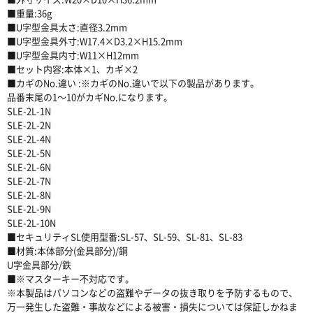
■重量:36g
■U字型金具太さ:直径3.2mm
■U字型金具外寸:W17.4×D3.2×H15.2mm
■U字型金具内寸:W11×H12mm
■セット内容:本体×1、カギ×2
■カギのNo.違い :※カギのNo.違いで以下の製品があります。
品番末尾の1〜10がカギNo.になります。
SLE-2L-1N
SLE-2L-2N
SLE-2L-4N
SLE-2L-5N
SLE-2L-6N
SLE-2L-7N
SLE-2L-8N
SLE-2L-9N
SLE-2L-10N
■セキュリティSL使用型番:SL-57、SL-59、SL-81、SL-83
■材質:本体部分(金具部分)/銅
U字金具部分/鉄
■※マスターキー不対応です。
※本製品はパソコンなどの盗難やデータの抜き取りを予防するもので、
万一発生した盗難・事故などによる被害・損失については保証しかねま