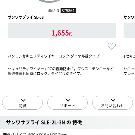
商品ID
879864
サンワサプライ SL-58
サンワサ
1,655
円
パソコンセキュリティワイヤーロック(ダイヤル錠タイプ)
eセキ
セキュリティワイヤー / PCの盗難防止に。マウス・テンキーなど
セキュ
周辺機器も同時にロック。ダイヤル錠タイプ。
ブレッ
特徴
サポート
お問い合わせ
サンワサプライ SLE-2L-3N の 特徴
■外寸サイズ:W20×D10×H36.2mm