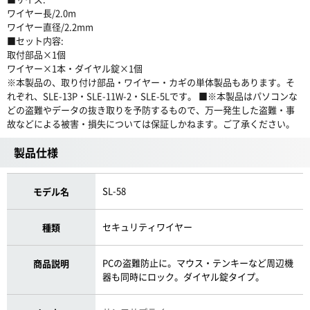
ワイヤー長/2.0m
ワイヤー直径/2.2mm
■セット内容:
取付部品×1個
ワイヤー×1本・ダイヤル錠×1個
※本製品の、取り付け部品・ワイヤー・カギの単体製品もあります。そ
れぞれ、SLE-13P・SLE-11W-2・SLE-5Lです。 ■※本製品はパソコンな
どの盗難やデータの抜き取りを予防するもので、万一発生した盗難・事
故などによる被害・損失については保証しかねます。ご了承ください。
製品仕様
SL-58
モデル名
セキュリティワイヤー
種類
PCの盗難防止に。マウス・テンキーなど周辺機
商品説明
器も同時にロック。ダイヤル錠タイプ。