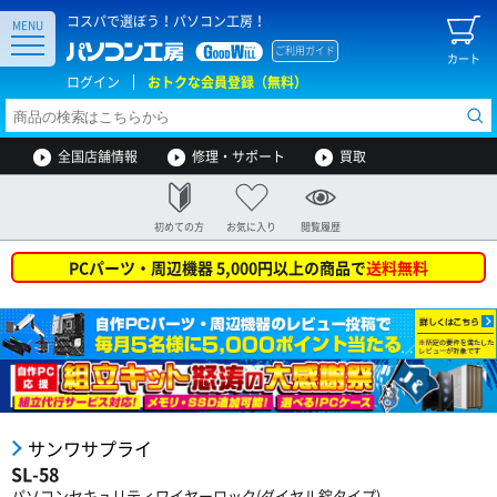
コスパで選ぼう！パソコン工房！
MENU
ご利用ガイド
カート
ログイン
おトクな会員登録（無料）
全国店舗情報
修理・サポート
買取
初めての方
お気に入り
閲覧履歴
PCパーツ・周辺機器 5,000円以上の商品で
送料無料
サンワサプライ
SL-58
パソコンセキュリティワイヤーロック(ダイヤル錠タイプ)