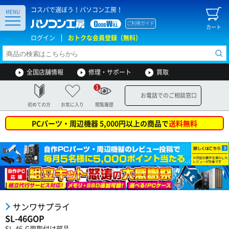
コスパで選ぼう！パソコン工房！
MENU
ご利用ガイド
カート
ログイン
おトクな会員登録（無料）
全国店舗情報
修理・サポート
買取
1
お電話でのご相談窓口
初めての方
お気に入り
閲覧履歴
PCパーツ・周辺機器 5,000円以上の商品で
送料無料
サンワサプライ
SL-46GOP
SL-46-G用取付け部品