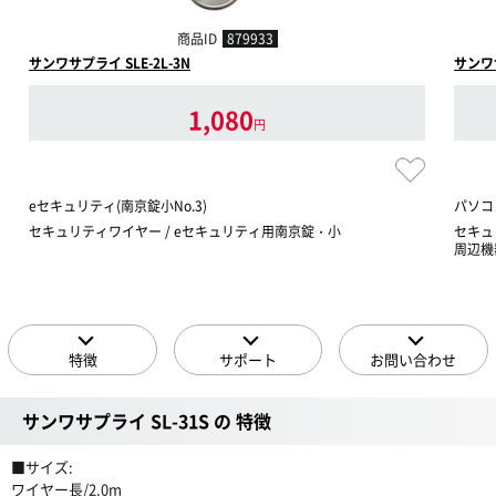
商品ID
879933
サンワサプライ SLE-2L-3N
サンワサ
1,080
円
eセキュリティ(南京錠小No.3)
パソコ
セキュリティワイヤー / eセキュリティ用南京錠・小
セキュ
周辺機
特徴
サポート
お問い合わせ
サンワサプライ SL-31S の 特徴
■サイズ:
ワイヤー長/2.0m