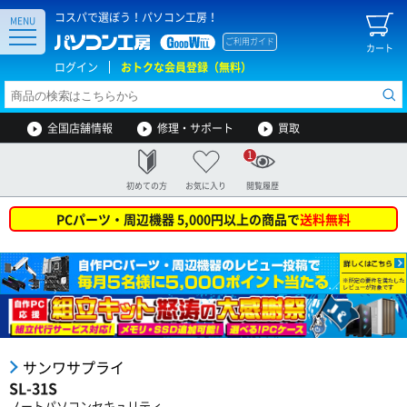
コスパで選ぼう！パソコン工房！
MENU
ご利用ガイド
カート
ログイン
おトクな会員登録（無料）
全国店舗情報
修理・サポート
買取
1
初めての方
お気に入り
閲覧履歴
PCパーツ・周辺機器 5,000円以上の商品で
送料無料
サンワサプライ
SL-31S
ノートパソコンセキュリティ