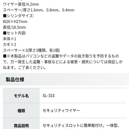
ワイヤー直径/4.2mm
スペーサー/厚さ1.6mm、0.8mm、0.4mm
■シリンダサイズ:
W26×H27mm
直径/18.5mm
■セット内容:
本体×1
カギ×2
スペーサー×3(厚さ3種類、各1個)
■※本製品はパソコンなどの盗難やデータの抜き取りを予防するもの
で、万一発生した盗難・事故などによる被害・損失については保証しか
ねます。ご了承ください。
製品仕様
SL-31S
モデル名
セキュリティワイヤー
種類
セキュリティスロットに簡単取付け。一体型、
商品説明